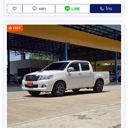
แชท
โทร
LINE
HOT