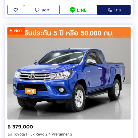
แชท
โทร
LINE
HOT
฿ 379,000
Toyota Hilux Revo 2.4 Prerunner G