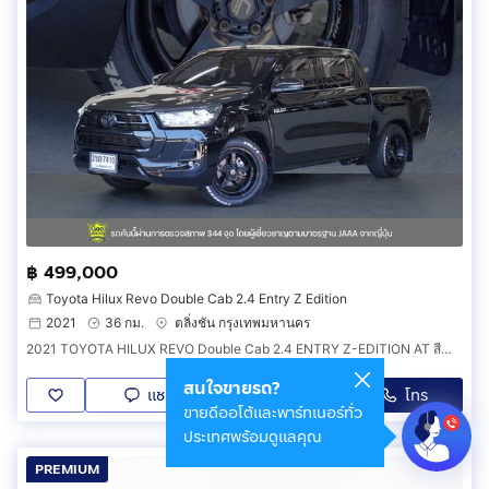
฿ 499,000
Toyota Hilux Revo Double Cab 2.4 Entry Z Edition
2021
36 กม.
ตลิ่งชัน กรุงเทพมหานคร
2021 TOYOTA HILUX REVO Double Cab 2.4 ENTRY Z-EDITION AT สีดำ A260623No
สนใจขายรถ?
แชท
โทร
LINE
ขายดีออโต้และพาร์ทเนอร์ทั่ว
ประเทศพร้อมดูแลคุณ
PREMIUM