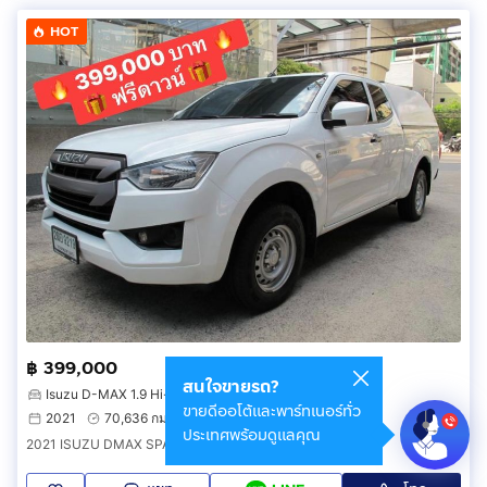
HOT
฿ 399,000
สนใจขายรถ?
Isuzu D-MAX 1.9 Hi-Lander Ddi
ขายดีออโต้และพาร์ทเนอร์ทั่ว
2021
70,636 กม.
เมืองนนทบุรี นนทบุรี
ประเทศพร้อมดูแลคุณ
2021 ISUZU DMAX SPACECAB 1.9 S เกียร์AUTO