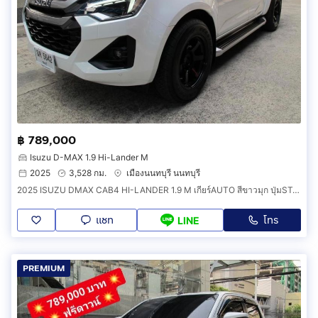
฿ 789,000
Isuzu D-MAX 1.9 Hi-Lander M
2025
3,528 กม.
เมืองนนทบุรี นนทบุรี
2025 ISUZU DMAX CAB4 HI-LANDER 1.9 M เกียร์AUTO สีขาวมุก ปุ่มSTART
แชท
โทร
LINE
PREMIUM