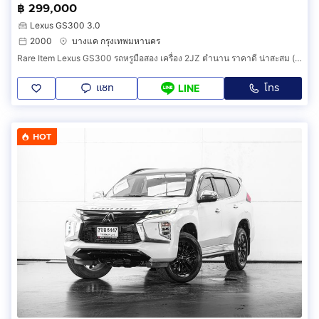
฿ 299,000
Lexus GS300 3.0
2000
บางแค กรุงเทพมหานคร
Rare Item Lexus GS300 รถหรูมือสอง เครื่อง 2JZ ตำนาน ราคาดี น่าสะสม (รหัส DF116)
แชท
โทร
LINE
HOT