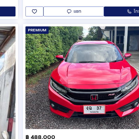
แชท
โท
PREMIUM
฿ 488,000