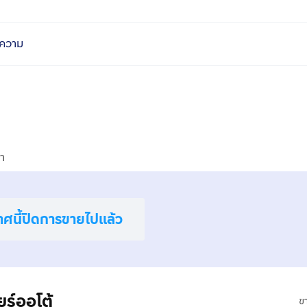
ความ
า
าศนี้ปิดการขายไปแล้ว
ร์ออโต้
ข