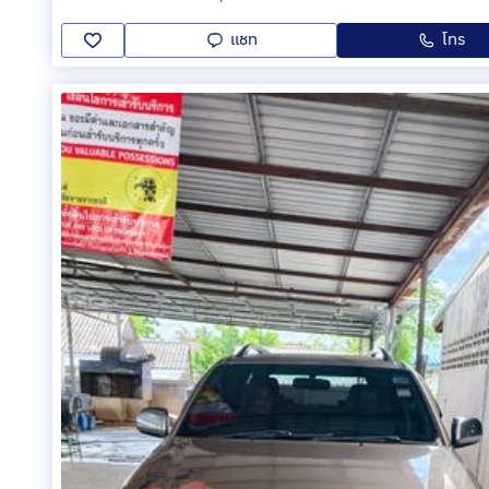
แชท
โทร