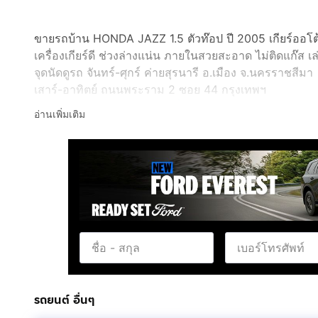
ขายรถบ้าน HONDA JAZZ 1.5 ตัวท๊อป ปี 2005 เกียร์ออโต
เครื่องเกียร์ดี ช่วงล่างแน่น ภายในสวยสะอาด ไม่ติดแก๊ส 
จุดนัดดูรถ จันทร์-ศุกร์ ค่ายสุรนารี อ.เมือง จ.นครราชสีมา
เสาร์-อาทิตย์ ถนนพระราม 2 ซอย 44 กรุงเทพฯ
ติดต่อคุณวรวุฒิชัย เบอร์
กดเพื่อดูเบอร์โทร xxxxxx691
อ่านเพิ่มเติม
รถยนต์ อื่นๆ