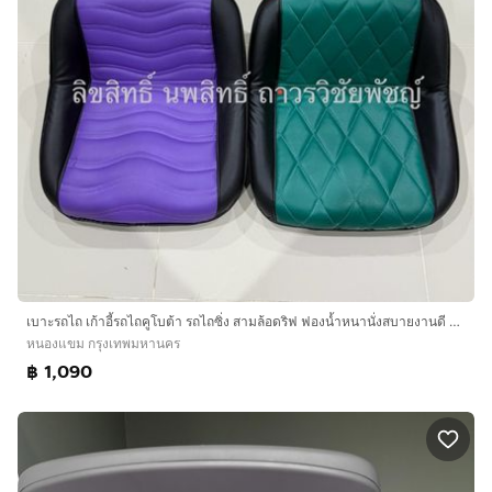
เบาะรถไถ เก้าอี้รถไถคูโบต้า รถไถซิ่ง สามล้อดริฟ ฟองน้ำหนานั่งสบายงานดี รุ่น L3408-L3608-L4508-L4708
หนองแขม กรุงเทพมหานคร
฿ 1,090