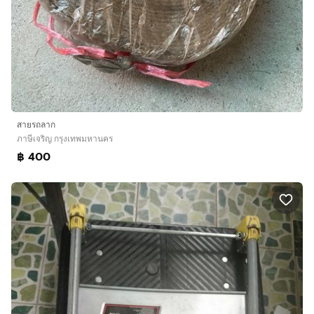
สายรถลาก
ภาษีเจริญ กรุงเทพมหานคร
฿ 400