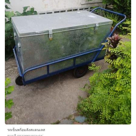
รถเข็นพร้อมลังสแตนเลส
ธนบุรี กรุงเทพมหานคร