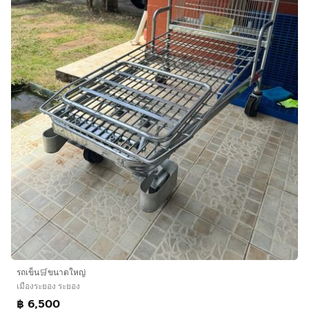
รถเข็น🛒ขนาดใหญ่
เมืองระยอง ระยอง
฿ 6,500