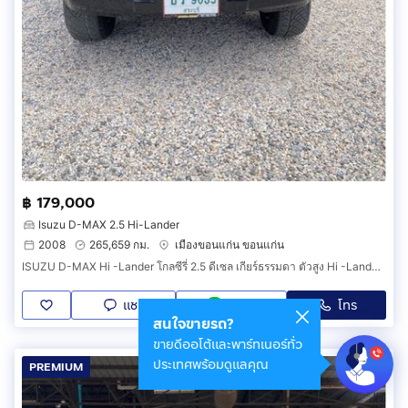
฿ 179,000
Isuzu D-MAX 2.5 Hi-Lander
2008
265,659 กม.
เมืองขอนแก่น ขอนแก่น
ISUZU D-MAX Hi -Lander โกลซีรี่ 2.5 ดีเซล เกียร์ธรรมดา ตัวสูง Hi -Lander ปี 2551
แชท
โทร
LINE
สนใจขายรถ?
ขายดีออโต้และพาร์ทเนอร์ทั่ว
ประเทศพร้อมดูแลคุณ
PREMIUM