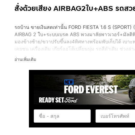
สั่งด้วยเสียง AIRBAG2ใบ+ABS รถสวย
รถบ้าน ขายเงินสดเท่านั้น FORD FIESTA 1.6 S (SPORT) (ตั
AIRBAG 2 ใบ+ระบบเบรค ABS พวงมาลัยพาวเวอร์+มัลติฟัง
มองข้างซ้าย/ขวาปรับขึ้นลง4ทิศทางพร้อมพับเก็บได้ เบาะ
เคยชน เครื่องเดิม เกียร์ออโต้เปลี่ยนนุ่ม รถสีดำเดิม ช่วง
แก๊ส) เติมน้ำมันล้วนๆ รองรับน้ำมัน E20, แอร์เย็น รถพร้อ
อ่านเพิ่มเติม