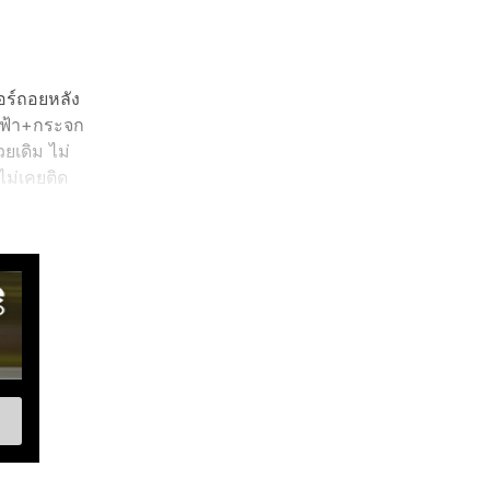
อร์ถอยหลัง
ฟฟ้า+กระจก
ยเดิม ไม่
ไม่เคยติด