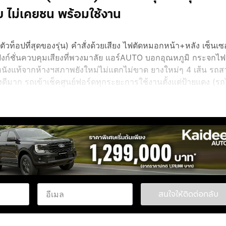
 ไม่เคยชน พร้อมใช้งาน
วท็อปที่สุดของรุ่น) คำสั่งด้วยเสียง ไฟตัดหมอกหน้า+หลัง เซ็นเซ
ก์ชั่นควบคุมเสียงที่พวงมาลัย แอร์AUTO บอกอุณหภูมิ กระจกไ
หนังแท้จากห้างฯสภาพยังใหม่ไม่แตกไม่ขาด ยางใหม่ๆ 4 เส้น รถสว
ล่างดีมาก รถเข้าเช็คศูนย์ฟอร์ดทุกระยะการใช้งานตั้งแต่ป้ายแดง (รถ
มขาย พร้อมใช้งาน ขับขี่ดีมาก
สนใจให้ติดต่อกลับ