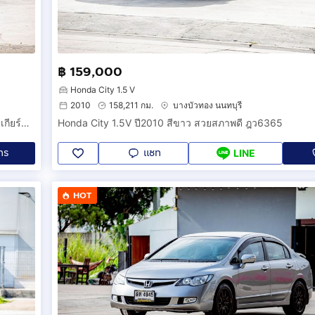
฿ 159,000
Honda City 1.5 V
2010
158,211 กม.
บางบัวทอง นนทบุรี
FORD RANGER 2.2 XL STANDARD CAB ปี 2017 สีเทา หัวเดียว เกียร์ธรรมดา 3ฒห266
Honda City 1.5V ปี2010 สีขาว สวยสภาพดี ฎว6365
ทร
แชท
LINE
HOT