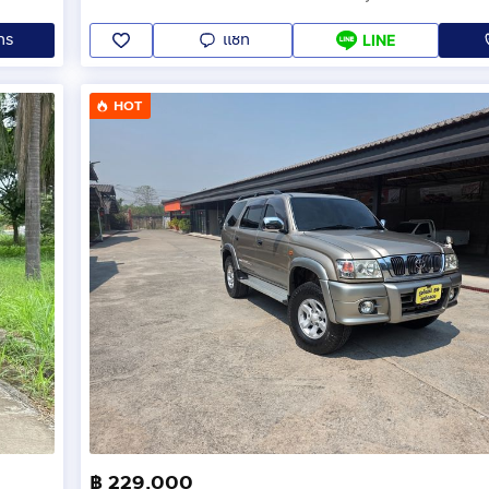
ทร
แชท
LINE
ดไฟเครื่องep91
เชียงใหม่แถวหนองหอย
HOT
฿ 229,000