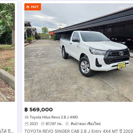
HOT
฿ 569,000
Toyota Hilux Revo 2.8 J 4WD
2021
87,197 กม.
สันป่าตอง เชียงใหม่
ฟรีดาวน์ TOYOTA REVO 4ประตู Prerunner 2.4 High ท๊อปสุด ออโต้ ปี2563(2020) วิ่งเพียง 60,000 กม. มือเดียวเชียงใหม่ สีขาว.
TOYOTA REVO SINGER CAB 2.8 J Entry 4X4 MT ปี 2202