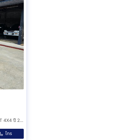
ISUZU D-MAX V-CROSS BLUE POWER 3.0 Z Ddi VGS MT 4X4 ปี 2019
โทร