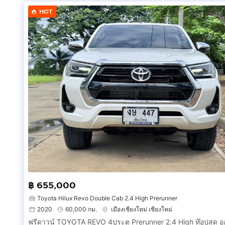
เบรคหน้าวิชจาน275 หลังดิสเลวิน หม้อลมชั้นครึ่ง
HOT
ล้อxxr 530 หน้า8หลัง8.25
ค้ำโช้คหน้าสามจุดcusco
ค้ำหัวโช้คหลังหลบเบาะ
ภายนอก
กันชนหน้า lucky star ไฟหน้าเมกา
กันชนหลัง เมกาพร้อมลิ้นหลัง ทับทิมท้ายเมกา
ฝากระโปรงไฟเบอร์
ภายใน
คอนโซลแอร์แบค
มีชุดเบาะไฟฟ้าตรงรุ่น101ให้อีกชุด
เบาะหลังเท้าแขน
ไมล์ขาว9000รอบ
฿ 655,000
เครื่องเล่น2dinพร้อมกล้องหลัง
Toyota Hilux Revo Double Cab 2.4 High Prerunner
2020
60,000 กม.
เมืองเชียงใหม่ เชียงใหม่
มีอีกหลายๆติดรถ