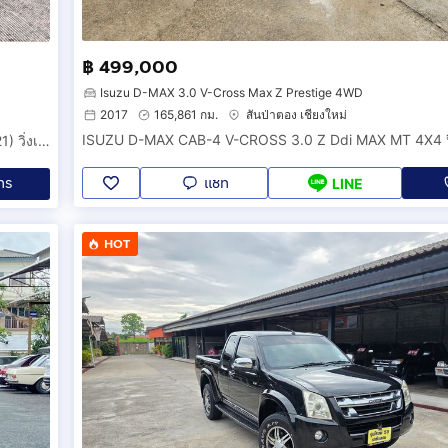
฿ 499,000
Isuzu D-MAX 3.0 V-Cross Max Z Prestige 4WD
2017
165,861 กม.
สันป่าตอง เชียงใหม่
ISUZU D-MAX CAB-4 V-CROSS 3.0 Z Ddi MAX MT 4X4 ป
ฟรีดาวน์ AUDI TT Coupe’ 45 TFSI quattro S-Line ปี2564(2021) วิ่งเพียง 40,000 km. สีฟ้า รถสวยมาก.
แชท
ทร
LINE
HOT