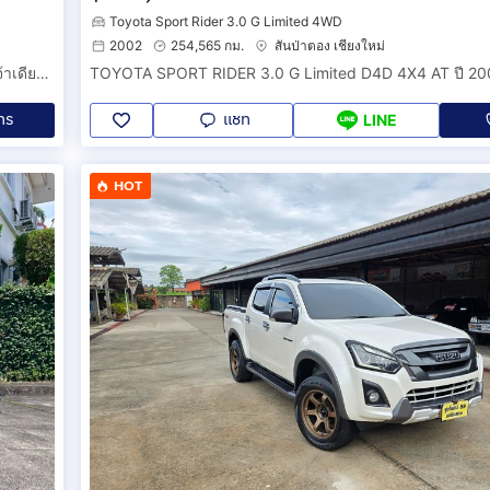
Toyota Sport Rider 3.0 G Limited 4WD
2002
254,565 กม.
สันป่าตอง เชียงใหม่
ฟรีดาวน์ TOYOTA FORTUNER LEADER 2.4V รถออกเชียงใหม่เจ้าเดียว วิ่งน้อยเพียง 30,000 กม. ปี2566(จดทะเบียน 2023) น๊อตไม่มีขยับ สวยมาก สีขาวมุก.
TOYOTA SPORT RIDER 3.0 G Limited D4D 4X4 AT ปี 20
ทร
แชท
LINE
HOT