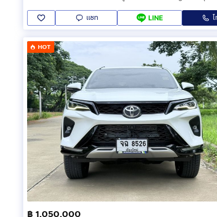
รถคันนี้ผมทำเองกับมือทุกอย่าง ไม่มีปัญหาเรื่องความร้อน
แชท
โ
LINE
วายริ่งสายไฟครบ ไม่เหลือ ใช้ชุดไฟเดิมของตัวรถ4afe+ชุ
รถไม่มีผุ ภาษี61 วิ่งตรง แอร์เย็น กระจกดีทุกบาน รถอยู่
HOT
ใครมีรถเดิมตีแลกได้ครับ
ติดต่อ
กดเพื่อดูเบอร์โทร xxxxxx236
ขอบคุณครับ
฿ 1,050,000