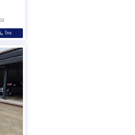
02
โทร