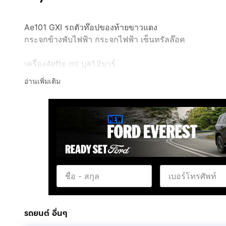
Ae101 GXI รถตัวท๊อปของท้ายขาวแดง
กระจกข้างพับไฟฟ้า กระจกไฟฟ้า เซ็นทรัลล๊อค
เครื่อง4efte mt บูส1.2บาร์
เครื่องEP82ชุดเซ็นเซอร์ ชุดไฟของEP91ทั้งหมด
อ่านเพิ่มเติม
เกียร์EP91 เบอร์188
เต็ดซิ่ง TRD
เทอร์โบTD04เขาเลส เวสเกตแยก
เรกกุเลท SARDแท้+ติ๊กเจโบ
สายหัวเทียนNGKแท้5เส้น
หัวฉีดเบิกใหม่ 380cc
คันเกียร์ควิกชิฟ
ครัชทองแดง4แฉก+หวีสองชั้น
กล่องdatatecกล่องใหญ่
ช่วงล่าง
รถยนต์ อื่นๆ
โช้คBC Sport ปรับ32สไลด์กระบอกครบชุดใหม่ๆ