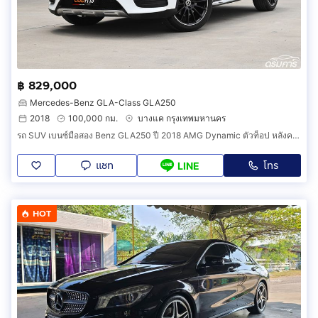
฿ 829,000
Mercedes-Benz GLA-Class GLA250
2018
100,000 กม.
บางแค กรุงเทพมหานคร
รถ SUV เบนซ์มือสอง Benz GLA250 ปี 2018 AMG Dynamic ตัวท็อป หลังคาแก้ว ไมล์แท้ 10X,XXX km. สภาพใหม่จัด (รหัสสินค้า AIED)
แชท
โทร
LINE
HOT