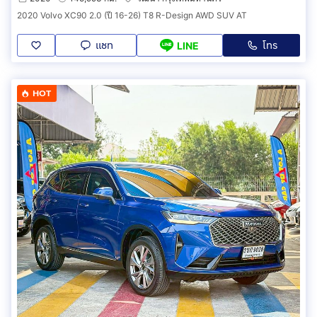
2020 Volvo XC90 2.0 (ปี 16-26) T8 R-Design AWD SUV AT
แชท
โทร
LINE
HOT