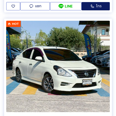
แชท
โทร
LINE
HOT