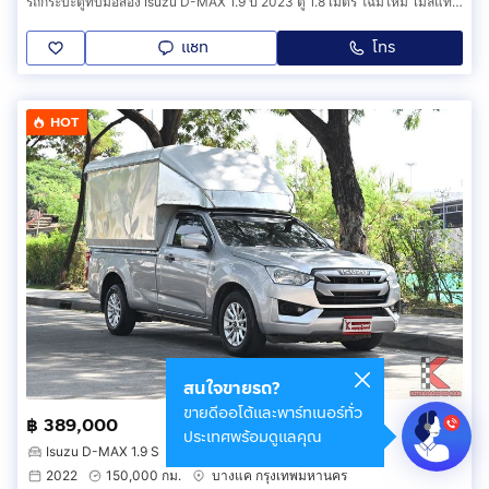
รถกระบะตู้ทึบมือสอง Isuzu D-MAX 1.9 ปี 2023 ตู้ 1.8 เมตร โฉมใหม่ ไมล์แท้ 13X,XXX km. พร้อมวิ่งงาน (รหัสสินค้า BHAA)
แชท
โทร
HOT
สนใจขายรถ?
ขายดีออโต้และพาร์ทเนอร์ทั่ว
฿ 389,000
ประเทศพร้อมดูแลคุณ
Isuzu D-MAX 1.9 S
2022
150,000 กม.
บางแค กรุงเทพมหานคร