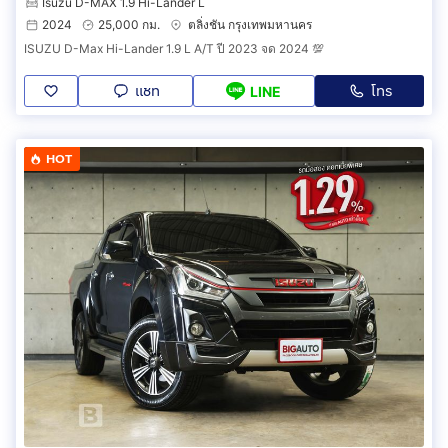
Isuzu D-MAX 1.9 Hi-Lander L
2024
25,000 กม.
ตลิ่งชัน กรุงเทพมหานคร
ISUZU D-Max Hi-Lander 1.9 L A/T ปี 2023 จด 2024 💯
แชท
โทร
LINE
HOT