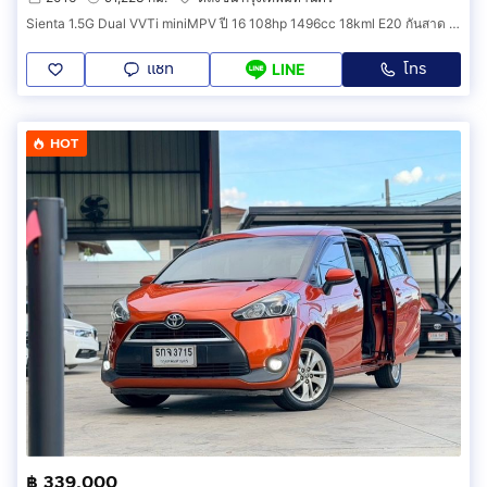
Sienta 1.5G Dual VVTi miniMPV ปี 16 108hp 1496cc 18kml E20 กันสาด พรม ฟิล์ม ป2 ถึง 8 มค 70 ภาษี ตค 69 สมบูรณ์
แชท
โทร
LINE
HOT
฿ 339,000