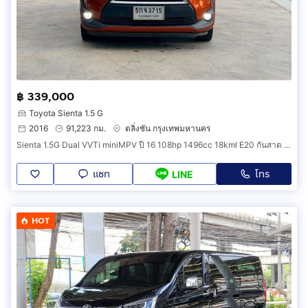
฿ 339,000
Toyota Sienta 1.5 G
2016
91,223 กม.
ตลิ่งชัน กรุงเทพมหานคร
Sienta 1.5G Dual VVTi miniMPV ปี 16 108hp 1496cc 18kml E20 กันสาด พรม ฟิล์ม ป2 ถึง 8 มค 70 ภาษี ตค 69 สมบูรณ์
แชท
โทร
LINE
HOT