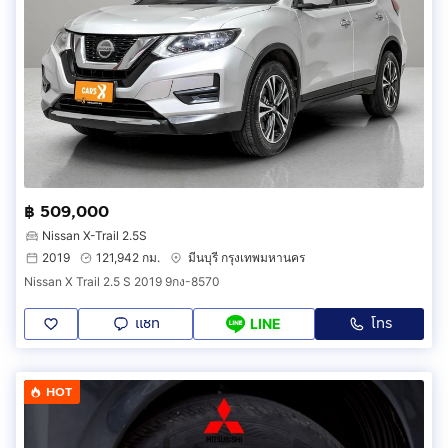
฿ 509,000
Nissan X-Trail 2.5S
2019
121,942 กม.
มีนบุรี กรุงเทพมหานคร
Nissan X Trail 2.5 S 2019 9กง-8570
แชท
โทร
LINE
HOT