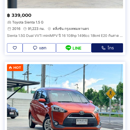
฿ 339,000
Toyota Sienta 1.5 G
2016
91,223 กม.
ตลิ่งชัน กรุงเทพมหานคร
Sienta 1.5G Dual VVTi miniMPV ปี 16 108hp 1496cc 18kml E20 กันสาด พรม ฟิล์ม ป2 ถึง 8 มค 70 ภาษี ตค 69 สมบูรณ์
แชท
โทร
LINE
HOT