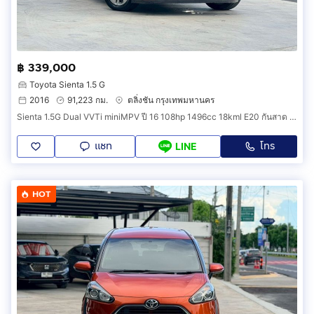
฿ 339,000
Toyota Sienta 1.5 G
2016
91,223 กม.
ตลิ่งชัน กรุงเทพมหานคร
Sienta 1.5G Dual VVTi miniMPV ปี 16 108hp 1496cc 18kml E20 กันสาด พรม ฟิล์ม ป2 ถึง 8 มค 70 ภาษี ตค 69 สมบูรณ์
แชท
โทร
LINE
HOT