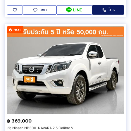
แชท
โทร
LINE
HOT
฿ 369,000
Nissan NP300-NAVARA 2.5 Calibre V