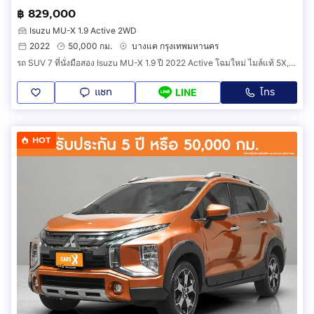
฿ 829,000
Isuzu MU-X 1.9 Active 2WD
2022
50,000 กม.
บางแค กรุงเทพมหานคร
รถ SUV 7 ที่นั่งมือสอง Isuzu MU-X 1.9 ปี 2022 Active โฉมใหม่ ไมล์แท้ 5X,XXX km. สภาพป้ายแดง (รหัสสินค้า GGCG)
แชท
โทร
LINE
HOT