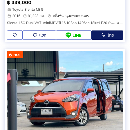
฿ 339,000
Toyota Sienta 1.5 G
2016
91,223 กม.
ตลิ่งชัน กรุงเทพมหานคร
Sienta 1.5G Dual VVTi miniMPV ปี 16 108hp 1496cc 18kml E20 กันสาด พรม ฟิล์ม ป2 ถึง 8 มค 70 ภาษี ตค 69 สมบูรณ์
แชท
โทร
LINE
HOT