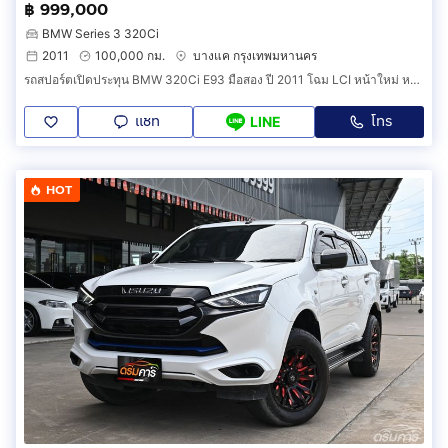
฿ 999,000
BMW Series 3 320Ci
2011
100,000 กม.
บางแค กรุงเทพมหานคร
รถสปอร์ตเปิดประทุน BMW 320Ci E93 มือสอง ปี 2011 โฉม LCI หน้าใหม่ หลังคาแข็งไฟฟ้า แม็ก M แท้ (รหัสสินค้า HD)
แชท
โทร
LINE
HOT