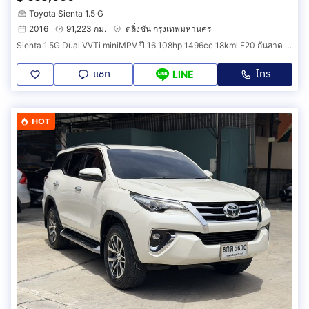
Toyota Sienta 1.5 G
2016
91,223 กม.
ตลิ่งชัน กรุงเทพมหานคร
Sienta 1.5G Dual VVTi miniMPV ปี 16 108hp 1496cc 18kml E20 กันสาด พรม ฟิล์ม ป2 ถึง 8 มค 70 ภาษี ตค 69 สมบูรณ์
แชท
โทร
LINE
HOT