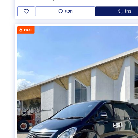
แชท
โทร
HOT