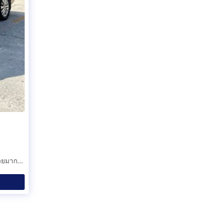
GRAND STAREX H-1 VIP ปี 2012 เครดิตดีจัดเต็ม ฟรีดาวน์ รถสวยมากไม่มีชนใช้งงานได้เลย รับเทริ์นรถมือสอง 0856845919