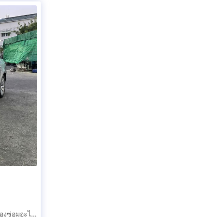
BMW E60 520D ดีเซล รถสวยมากไม่มีชน ใช้งานได้เลยไม่ต้องซ่อมอะไรเลยพร้อมใช้สุดๆ จัด FN ได้ รับเทริ์นรถมือสอง