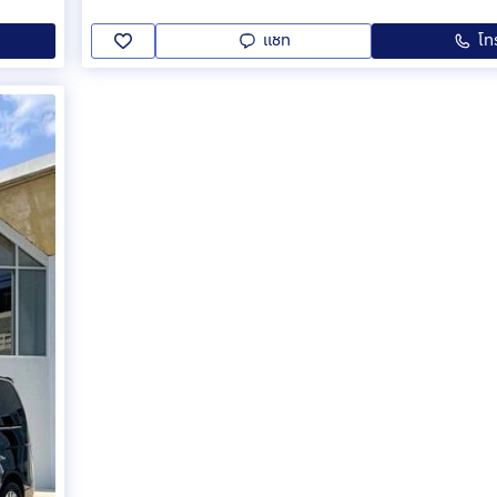
แชท
โท