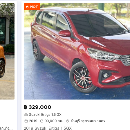
HOT
฿ 329,000
Suzuki Ertiga 1.5 GX
2019
90,000 กม.
มีนบุรี กรุงเทพมหานคร
์Nissan March 1.2E เกียร์ออโต้ ปี2013 สีส้ม นิสสัน มาช Ecocar รถเก๋งสวยสภาพนางฟ้า
2019 Syzuki Ertiga 1.5GX