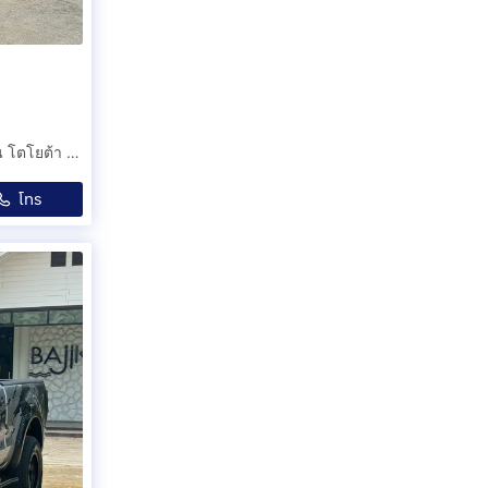
Toyota Camry 2.0G Extremo เกียร์ออโต้ ปี2008 สีบร์อนเงิน โตโยต้า คัมรี่ รถเก๋ง รถสวยสภาพนางฟ้า
โทร