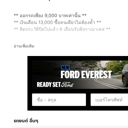
** ออกรถเพียง 9,000 บาทเท่านั้น **
** เงินเดือน 13,000 ซื้อคนเดียวไม่ต้องค้ำ **
** ติดประวัติปิดไปแล้ว 6 เดือนรับพิจราณาเคส **
Suzuki swift 1.25 GLX ปี 2014
อ่านเพิ่มเติม
- ไมล์ 11x,xxx KM
- ไม่เคยติดแก๊ส
- push start
- แอร์ออโต้
- multifuntion
- รับปรึกษาไฟแนนซ์ฟรี
ราคา 335,000 บาท
ผ่อน 6,xxx / 72 งวด
รถยนต์ อื่นๆ
สอบถามรายละเอียดเพิ่มเติม