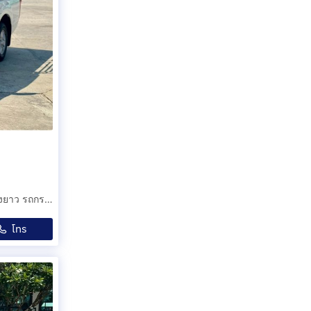
Isuzu ตอนเดียว 1.9Ddi เกียร์ธรรมดา ปี2016 สีขาว อีซูสุ ช่วงยาว รถกระบะ รถสวยสภาพพร้อมใช้งาน
โทร