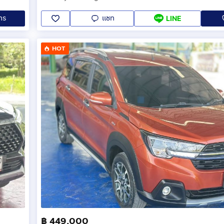
ทร
แชท
LINE
HOT
฿ 449,000