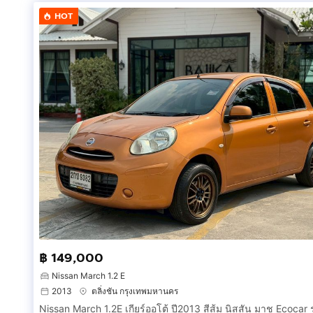
HOT
โทร :
กดเพื่อดูเบอร์โทร xxxxxx977
(แบงค์)
ไลน์ : threesur อ่านน้อยลง
฿ 149,000
Nissan March 1.2 E
2013
ตลิ่งชัน กรุงเทพมหานคร