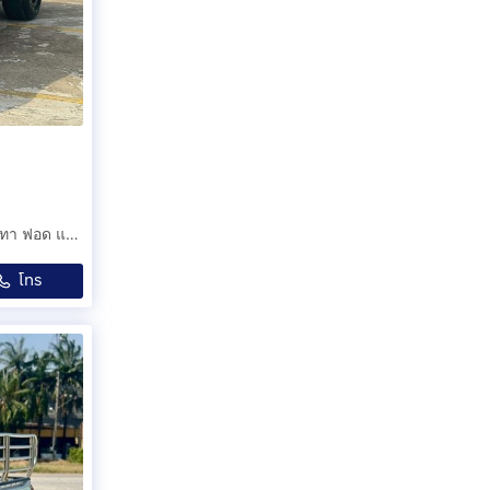
Ford Ranger Cab Hi-Rider 2.2XLS เกียร์ธรรมดา ปี2017 สีเทา ฟอด แรนเจอร์ รถกระบะ แคป ไฮไรเดอร์ รถสวยสภาพนางฟ้า
โทร