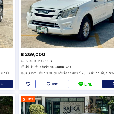
฿ 269,000
Isuzu D-MAX 1.9 S
2016
ตลิ่งชัน กรุงเทพมหานคร
BMW Series1 118i M Sport เกียร์ออโต้ ปี2016 สีดำ บีเอ็มดับบลิว ซีรีย์1 รถเก๋ง สวยสภาพนางฟ้า
ทร
แชท
LINE
HOT