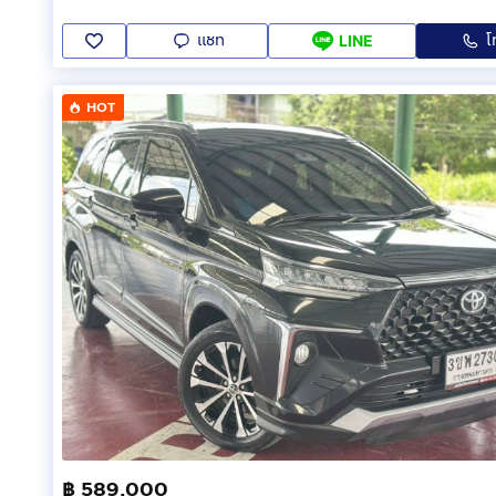
แชท
โ
LINE
HOT
฿ 589,000