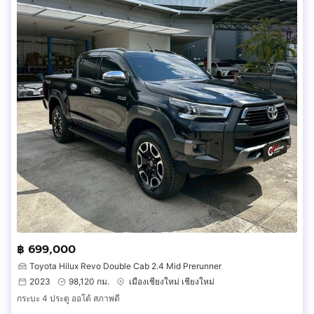
฿ 699,000
Toyota Hilux Revo Double Cab 2.4 Mid Prerunner
2023
98,120 กม.
เมืองเชียงใหม่ เชียงใหม่
กระบะ 4 ประตู ออโต้ สภาพดี