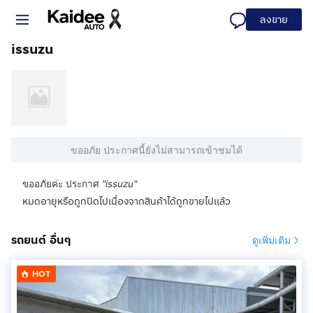
ลงขาย
issuzu
ขออภัย ประกาศนี้ยังไม่สามารถเข้าชมได้
ขออภัยค่ะ ประกาศ
"
issuzu
"
หมดอายุหรือถูกปิดไปเนื่องจากสินค้าได้ถูกขายไปแล้ว
รถยนต์ อื่นๆ
ดูเพิ่มเติม
HOT