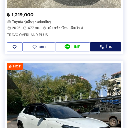
฿ 1,219,000
Toyota รุ่นอื่นๆ รุ่นย่อยอื่นๆ
2025
477 กม.
เมืองเชียงใหม่ เชียงใหม่
TRAVO OVERLAND PLUS
แชท
โทร
LINE
HOT