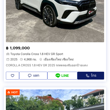
฿ 1,099,000
Toyota Corolla Cross 1.8 HEV GR Sport
2025
4,968 กม.
เมืองเชียงใหม่ เชียงใหม่
COROLLA CROSS 1.8 HEV GR 2025 รถทดลองขับออกป้ายแดง
แชท
โทร
LINE
HOT