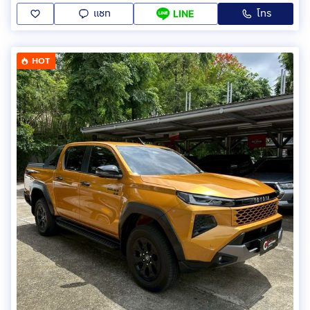
แชท
โทร
LINE
HOT