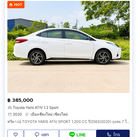
HOT
฿ 385,000
Toyota Yaris ATIV 1.2 Sport
2020
เมืองเชียงใหม่ เชียงใหม่
ฟรีดาวน์ TOYOTA YARIS ATIV SPORT 1,200 CC ปี2563(2020) ถุงลม 7 ใบสวยมาก วิ่งเพียง 70,000 กม.สีขาว.
แชท
โทร
LINE