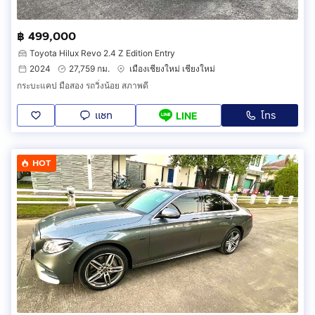
฿ 499,000
Toyota Hilux Revo 2.4 Z Edition Entry
2024
27,759 กม.
เมืองเชียงใหม่ เชียงใหม่
กระบะแคป มือสอง รถวิ่งน้อย สภาพดี
แชท
โทร
LINE
HOT