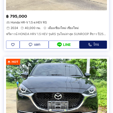
฿ 795,000
Honda HR-V 1.5 e:HEV RS
2024
40,000 กม.
เมืองเชียงใหม่ เชียงใหม่
ฟรีดาวน์ HONDA HRV 1.5 HEV รุ่นRS รุ่นใหม่ล่าสุด SUNROOP สีขาว ปี2567(จดทะเบียน2024) รถสวย วิ่งเพียง 40,000 กม เจ้าเดียวออกป้ายแดงศูนย์ฮอนด้า.
แชท
โทร
LINE
HOT