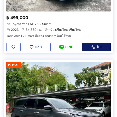
฿ 499,000
Toyota Yaris ATIV 1.2 Smart
2023
34,380 กม.
เมืองเชียงใหม่ เชียงใหม่
Yaris Ativ 1.2 Smart มือสอง รถสวย พร้อมใช้งาน
แชท
โทร
LINE
HOT