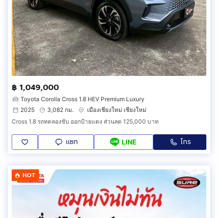
฿ 1,049,000
Toyota Corolla Cross 1.8 HEV Premium Luxury
2025
3,082 กม.
เมืองเชียงใหม่ เชียงใหม่
Cross 1.8 รถทดลองขับ ออกป้ายแดง ส่วนลด 125,000 บาท
แชท
โทร
LINE
HOT