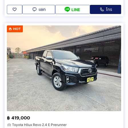
แชท
โทร
LINE
HOT
฿ 419,000
Toyota Hilux Revo 2.4 E Prerunner