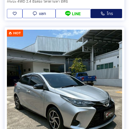
กระบะ 4WD 2.4 มือสอง ใครตามหา มีที่นี่
แชท
โทร
LINE
HOT