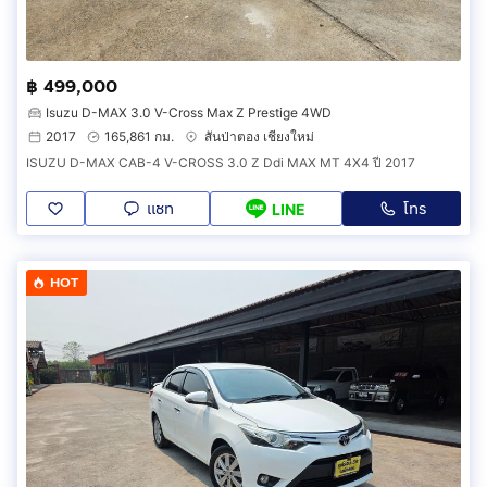
฿ 499,000
Isuzu D-MAX 3.0 V-Cross Max Z Prestige 4WD
2017
165,861 กม.
สันป่าตอง เชียงใหม่
ISUZU D-MAX CAB-4 V-CROSS 3.0 Z Ddi MAX MT 4X4 ปี 2017
แชท
โทร
LINE
HOT