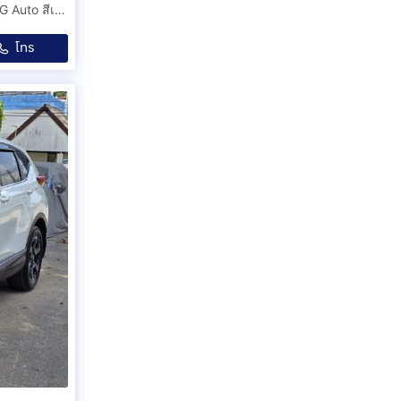
รถบ้านแท้ๆเทริน์ออกรถใหม่ป้ายแดง ปี2016 Toyota Altis 1.6G Auto สีเทาวิ่งมาเพียง85,xxxKMเท่านั้นเจ้าของมือเดียวตั้งแต่ป้ายแดง
โทร