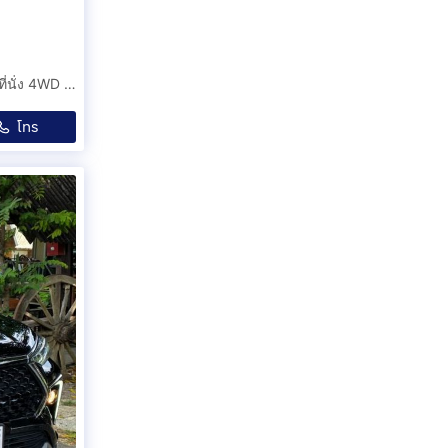
ขายๆ วิ่งเพียง9หมื่นโลแท้ๆ Honda CRVGen5 ดีเซล 1.6EL 7ที่นั่ง 4WD ปี2019 รถเทริน์ออกรถใหม่ป้ายแดง
โทร