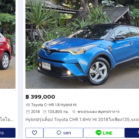
฿ 399,000
Toyota C-HR 1.8 Hybrid Hi
2018
135,800 กม.
พระประแดง สมุทรปราการ
วิ่งแค่64,xxxkmเท่านั้น รถบ้านมือเดียวนั่นแหละป้ายแดงเช็คศูนย์โตโยต้าตลอดรุ่นท็อปด้วยนะพร้อมใช้เลยจ้ะ
Hybridรุ่นท็อป Toyota CHR 1.8HV HI 2018วิ่งเพียง135,xx
ทร
แชท
LINE