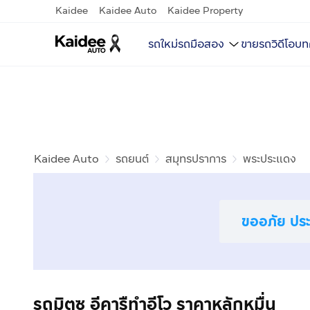
Kaidee
Kaidee Auto
Kaidee Property
รถใหม่
รถมือสอง
ขายรถ
วิดีโอ
บท
Kaidee Auto
รถยนต์
สมุทรปราการ
พระประแดง
ขออภัย ประก
รถมิตซู อีคารืทำอีโว ราคาหลักหมื่น