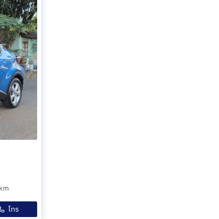
xkm
โทร