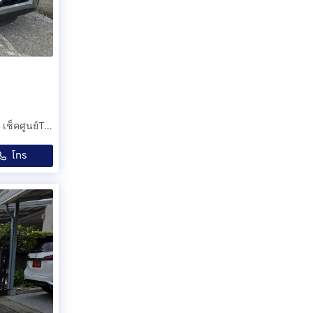
วิ่งมาเพียง39,xxxkmเท่านั้น รถส่วนตัวผมเอง เจ้าของขายเอง เช็คศูนย์Toyotaตลอดทุกระยะ
โทร