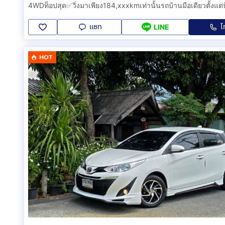
แชท
โ
LINE
HOT