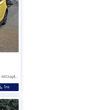
รถบ้านมือเดียวป้ายแดง เช็คศูนย์MGตลอด มีbookService หา MG3อยู่คุ้มแน่นอน ตัวไมเนอร์เชนจ์ เกียร์ออโต้แบบปกติแล้ว
โทร