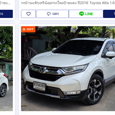
4WDท็อปสุด✅️วิ่งมาเพียง184,xxxkmเท่านั้นรถบ้านมือเดียวตั้งแต่ป้ายแดง เข้าเช็คศูนย์Fordตลอด
ทร
แชท
LINE
HOT