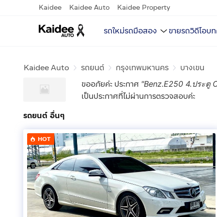
Kaidee
Kaidee Auto
Kaidee Property
รถใหม่
รถมือสอง
ขายรถ
วิดีโอ
บท
Kaidee Auto
รถยนต์
กรุงเทพมหานคร
บางเขน
ขออภัยค่ะ ประกาศ
"
Benz.E250 4.ประตู C
เป็นประกาศที่ไม่ผ่านการตรวจสอบค่ะ
รถยนต์ อื่นๆ
HOT