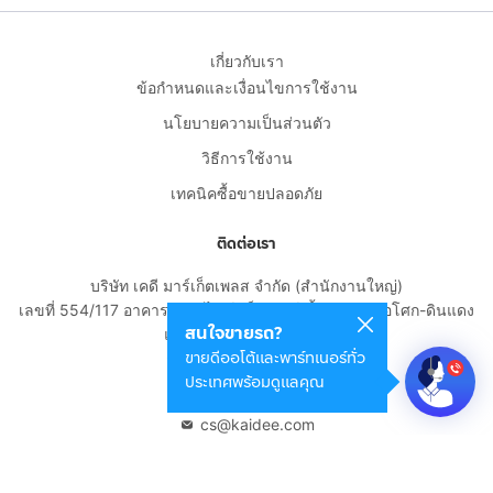
เกี่ยวกับเรา
ข้อกำหนดและเงื่อนไขการใช้งาน
นโยบายความเป็นส่วนตัว
วิธีการใช้งาน
เทคนิคซื้อขายปลอดภัย
ติดต่อเรา
บริษัท เคดี มาร์เก็ตเพลส จำกัด (สำนักงานใหญ่)
เลขที่ 554/117 อาคารสกายไนน์ เซ็นเตอร์ ชั้น 22 ถนนอโศก-ดินแดง
สนใจขายรถ?
แขวงดินแดง เขตดินแดง
ขายดีออโต้และพาร์ทเนอร์ทั่ว
กรุงเทพมหานคร 10400
ประเทศพร้อมดูแลคุณ
02-108-8531
cs@kaidee.com