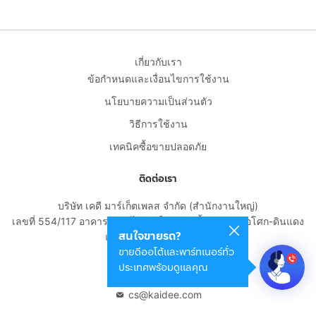
เกี่ยวกับเรา
ข้อกำหนดและเงื่อนไขการใช้งาน
นโยบายความเป็นส่วนตัว
วิธีการใช้งาน
เทคนิคซื้อขายปลอดภัย
ติดต่อเรา
บริษัท เคดี มาร์เก็ตเพลส จำกัด (สำนักงานใหญ่)
เลขที่ 554/117 อาคารสกายไนน์ เซ็นเตอร์ ชั้น 22 ถนนอโศก-ดินแดง
สนใจขายรถ?
แขวงดินแดง เขตดินแดง
ขายดีออโต้และพาร์ทเนอร์ทั่ว
กรุงเทพมหานคร 10400
ประเทศพร้อมดูแลคุณ
02-108-8531
cs@kaidee.com