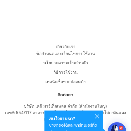
เกี่ยวกับเรา
ข้อกำหนดและเงื่อนไขการใช้งาน
นโยบายความเป็นส่วนตัว
วิธีการใช้งาน
เทคนิคซื้อขายปลอดภัย
ติดต่อเรา
บริษัท เคดี มาร์เก็ตเพลส จำกัด (สำนักงานใหญ่)
เลขที่ 554/117 อาคารสกายไนน์ เซ็นเตอร์ ชั้น 22 ถนนอโศก-ดินแดง
สนใจขายรถ?
แขวงดินแดง เขตดินแดง
ขายดีออโต้และพาร์ทเนอร์ทั่ว
กรุงเทพมหานคร 10400