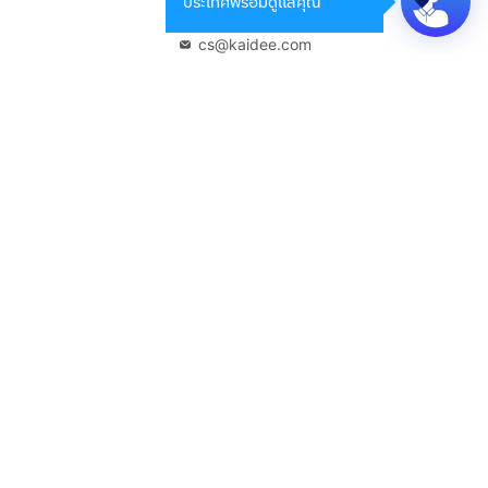
ประเทศพร้อมดูแลคุณ
02-108-8531
cs@kaidee.com
บริษัทในเครือ
Carro Thailand
Innorithm
Motto Auction
Genie Fintech
เพื่อประสบการณ์ใช้งานที่ดีขึ้น
© 2568 บริษัท เคดี มาร์เก็ตเพลส จำกัด