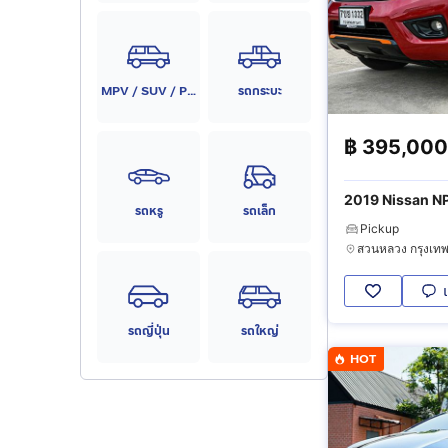
MPV / SUV / PPV
รถกระบะ
฿
395,000
2019 Nissan 
รถหรู
รถเล็ก
Calibre E Black
Pickup
รถญี่ปุ่น
รถใหญ่
HOT