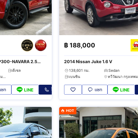
฿
188,000
NP300-NAVARA 2.5
2014 Nissan Juke 1.6 V
 Edition
ดีเซล
138,601 กม.
Sedan
สวนหลวง กรุงเทพมหานคร
เบนซิน
แชท
โทร
แชท
LINE
LINE
HOT