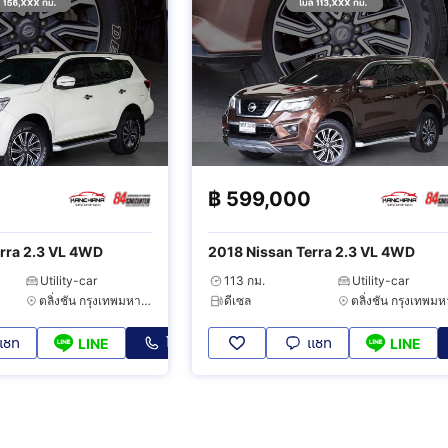
฿
599,000
rra 2.3 VL 4WD
2018 Nissan Terra 2.3 VL 4WD
Utility-car
113 กม.
Utility-car
ตลิ่งชัน กรุงเทพมหานคร
ดีเซล
แชท
โทร
แชท
LINE
LINE