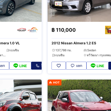
฿
110,000
mera 1.0 VL
2012 Nissan Almera 1.2 ES
เบนซิน
137,786 กม.
Sedan
ตลิ่งชัน กรุงเทพมหานคร
เบนซิน
แชท
โทร
แชท
LINE
LINE
HOT