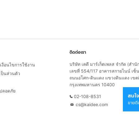
ติดต่อเรา
บริษัท เคดี มาร์เก็ตเพลส จำกัด (สำน
งื่อนไขการใช้งาน
เลขที่ 554/117 อาคารสกายไนน์ เซ็นเ
็นส่วนตัว
ถนนอโศก-ดินแดง แขวงดินแดง เขต
กรุงเทพมหานคร 10400
ยปลอดภัย
สนใจ
02-108-8531
ขายดี
cs@kaidee.com