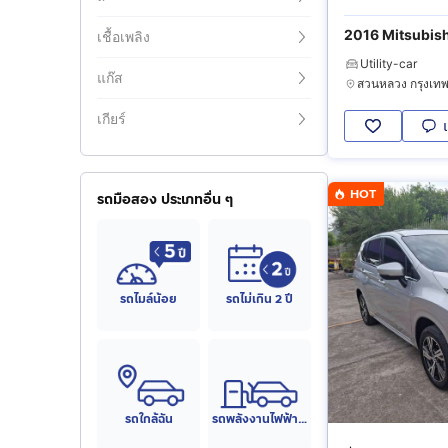
2016 Mitsubish
เชื้อเพลิง
Utility-car
แก๊ส
เกียร์
HOT
รถมือสอง ประเภทอื่น ๆ
รถไมล์น้อย
รถไม่เกิน 2 ปี
รถใกล้ฉัน
รถพลังงานไฟฟ้า (EV)