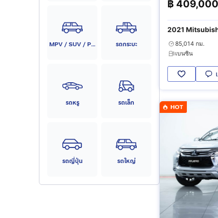
฿
409,00
2021 Mitsubish
MPV / SUV / PPV
รถกระบะ
85,014 กม.
เบนซิน
รถหรู
รถเล็ก
HOT
รถญี่ปุ่น
รถใหญ่