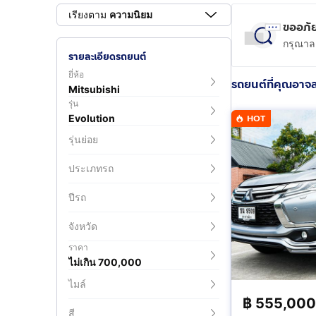
เรียงตาม
ความนิยม
ขออภัย
กรุณาลอ
รายละเอียดรถยนต์
ยี่ห้อ
รถยนต์ที่คุณอาจ
Mitsubishi
รุ่น
Evolution
HOT
รุ่นย่อย
ประเภทรถ
ปีรถ
จังหวัด
ราคา
ไม่เกิน 700,000
ไมล์
฿
555,000
สี