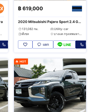
฿
619,000
ra
2020 Mitsubishi Pajero Sport 2.4 GT
Premium 2WD
131,082 กม.
Utility-car
บุรี กรุงเทพมหานคร
ดีเซล
บางแค กรุงเทพมหานคร
โทร
แชท
โทร
LINE
HOT