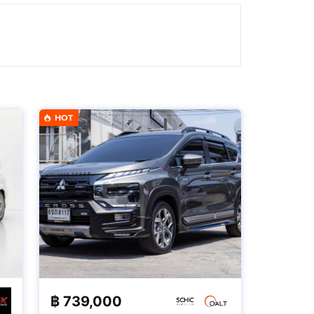
HOT
฿
739,000