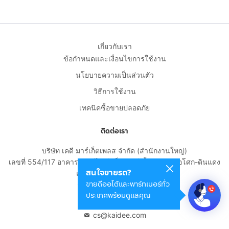
เกี่ยวกับเรา
ข้อกำหนดและเงื่อนไขการใช้งาน
นโยบายความเป็นส่วนตัว
วิธีการใช้งาน
เทคนิคซื้อขายปลอดภัย
ติดต่อเรา
บริษัท เคดี มาร์เก็ตเพลส จำกัด (สำนักงานใหญ่)
เลขที่ 554/117 อาคารสกายไนน์ เซ็นเตอร์ ชั้น 22 ถนนอโศก-ดินแดง
สนใจขายรถ?
แขวงดินแดง เขตดินแดง
ขายดีออโต้และพาร์ทเนอร์ทั่ว
กรุงเทพมหานคร 10400
ประเทศพร้อมดูแลคุณ
02-108-8531
cs@kaidee.com