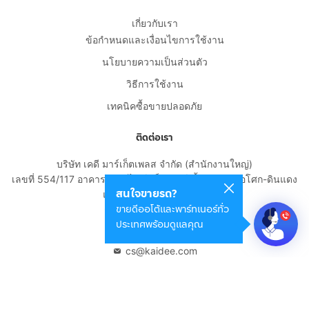
เกี่ยวกับเรา
ข้อกำหนดและเงื่อนไขการใช้งาน
นโยบายความเป็นส่วนตัว
วิธีการใช้งาน
เทคนิคซื้อขายปลอดภัย
ติดต่อเรา
บริษัท เคดี มาร์เก็ตเพลส จำกัด (สำนักงานใหญ่)
เลขที่ 554/117 อาคารสกายไนน์ เซ็นเตอร์ ชั้น 22 ถนนอโศก-ดินแดง
สนใจขายรถ?
แขวงดินแดง เขตดินแดง
ขายดีออโต้และพาร์ทเนอร์ทั่ว
กรุงเทพมหานคร 10400
ประเทศพร้อมดูแลคุณ
02-108-8531
cs@kaidee.com