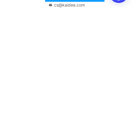
cs@kaidee.com
บริษัทในเครือ
Carro Thailand
Innorithm
Motto Auction
Genie Fintech
เพื่อประสบการณ์ใช้งานที่ดีขึ้น
© 2568 บริษัท เคดี มาร์เก็ตเพลส จำกัด