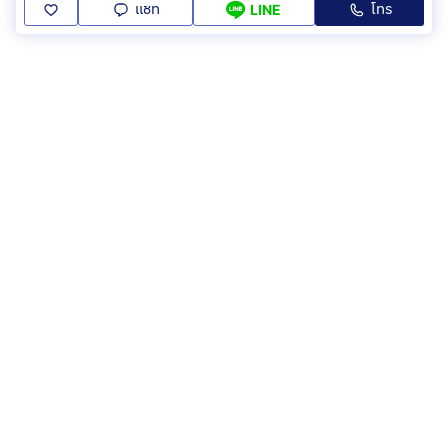
แชท
โทร
LINE