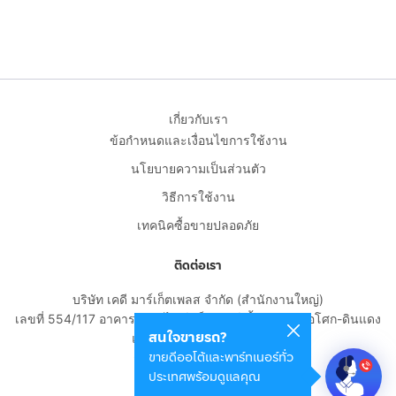
เกี่ยวกับเรา
ข้อกำหนดและเงื่อนไขการใช้งาน
นโยบายความเป็นส่วนตัว
วิธีการใช้งาน
เทคนิคซื้อขายปลอดภัย
ติดต่อเรา
บริษัท เคดี มาร์เก็ตเพลส จำกัด (สำนักงานใหญ่)
เลขที่ 554/117 อาคารสกายไนน์ เซ็นเตอร์ ชั้น 22 ถนนอโศก-ดินแดง
สนใจขายรถ?
แขวงดินแดง เขตดินแดง
ขายดีออโต้และพาร์ทเนอร์ทั่ว
กรุงเทพมหานคร 10400
ประเทศพร้อมดูแลคุณ
02-108-8531