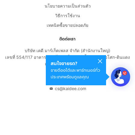
นโยบายความเป็นส่วนตัว
วิธีการใช้งาน
เทคนิคซื้อขายปลอดภัย
ติดต่อเรา
บริษัท เคดี มาร์เก็ตเพลส จำกัด (สำนักงานใหญ่)
เลขที่ 554/117 อาคารสกายไนน์ เซ็นเตอร์ ชั้น 22 ถนนอโศก-ดินแดง
สนใจขายรถ?
แขวงดินแดง เขตดินแดง
ขายดีออโต้และพาร์ทเนอร์ทั่ว
กรุงเทพมหานคร 10400
ประเทศพร้อมดูแลคุณ
02-108-8531
cs@kaidee.com
บริษัทในเครือ
Carro Thailand