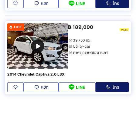
แชท
โทร
LINE
฿
189,000
HOT
39,750 กม.
Utility-car
ทุ่งครุ กรุงเทพมหานคร
2014 Chevrolet Captiva 2.0 LSX
แชท
โทร
LINE