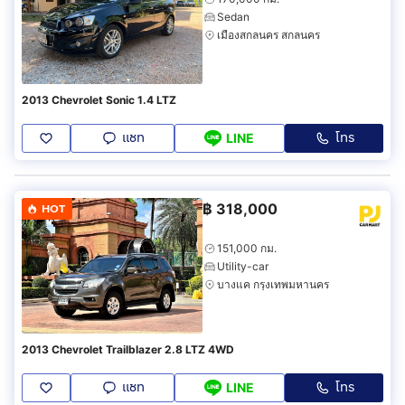
Sedan
เมืองสกลนคร สกลนคร
2013 Chevrolet Sonic 1.4 LTZ
แชท
โทร
LINE
฿
318,000
HOT
151,000 กม.
Utility-car
บางแค กรุงเทพมหานคร
2013 Chevrolet Trailblazer 2.8 LTZ 4WD
แชท
โทร
LINE