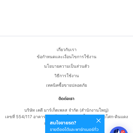
เกี่ยวกับเรา
ข้อกำหนดและเงื่อนไขการใช้งาน
นโยบายความเป็นส่วนตัว
วิธีการใช้งาน
เทคนิคซื้อขายปลอดภัย
ติดต่อเรา
บริษัท เคดี มาร์เก็ตเพลส จำกัด (สำนักงานใหญ่)
เลขที่ 554/117 อาคารสกายไนน์ เซ็นเตอร์ ชั้น 22 ถนนอโศก-ดินแดง
สนใจขายรถ?
แขวงดินแดง เขตดินแดง
ขายดีออโต้และพาร์ทเนอร์ทั่ว
กรุงเทพมหานคร 10400