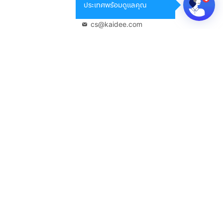
ประเทศพร้อมดูแลคุณ
02-108-8531
cs@kaidee.com
บริษัทในเครือ
Carro Thailand
Innorithm
Motto Auction
Genie Fintech
เพื่อประสบการณ์ใช้งานที่ดีขึ้น
© 2568 บริษัท เคดี มาร์เก็ตเพลส จำกัด