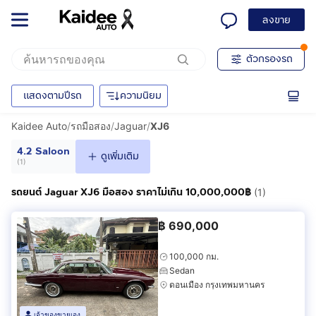
ลงขาย
ตัวกรองรถ
แสดงตามปีรถ
ความนิยม
Kaidee Auto
/
รถมือสอง
/
Jaguar
/
XJ6
4.2 Saloon
ดูเพิ่มเติม
(
1
)
รถยนต์ Jaguar XJ6 มือสอง ราคาไม่เกิน 10,000,000฿
(1)
฿
690,000
100,000 กม.
Sedan
ดอนเมือง กรุงเทพมหานคร
เจ้าของขายเอง