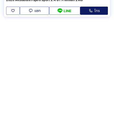
แชท
โทร
LINE