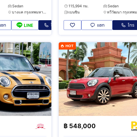
Sedan
115,994 กม.
Sedan
บางแค กรุงเทพมหานคร
เบนซิน
แชท
โทร
แชท
โทร
LINE
HOT
฿
548,000