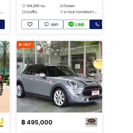
164,565 กม.
Sedan
ทวีวัฒนา กรุงเทพมหานคร
เบนซิน
บางแค กรุงเทพมหานคร
แชท
โทร
LINE
HOT
฿
495,000