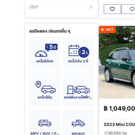
เกียร์
HOT
รถมือสอง ประเภทอื่น ๆ
รถไมล์น้อย
รถไม่เกิน 2 ปี
รถใกล้ฉัน
รถพลังงานไฟฟ้า (EV)
฿
1,049,0
2023 Mini C
MPV / SUV / PPV
รถกระบะ
60,000 กม.