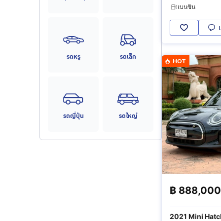
เบนซิน
รถหรู
รถเล็ก
HOT
รถญี่ปุ่น
รถใหญ่
฿
888,000
2021 Mini Hat