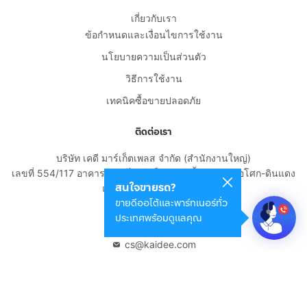
เกี่ยวกับเรา
ข้อกำหนดและเงื่อนไขการใช้งาน
นโยบายความเป็นส่วนตัว
วิธีการใช้งาน
เทคนิคซื้อขายปลอดภัย
ติดต่อเรา
บริษัท เคดี มาร์เก็ตเพลส จำกัด (สำนักงานใหญ่)
เลขที่ 554/117 อาคารสกายไนน์ เซ็นเตอร์ ชั้น 22 ถนนอโศก-ดินแดง
สนใจขายรถ?
แขวงดินแดง เขตดินแดง
ขายดีออโต้และพาร์ทเนอร์ทั่ว
กรุงเทพมหานคร 10400
ประเทศพร้อมดูแลคุณ
02-108-8531
cs@kaidee.com