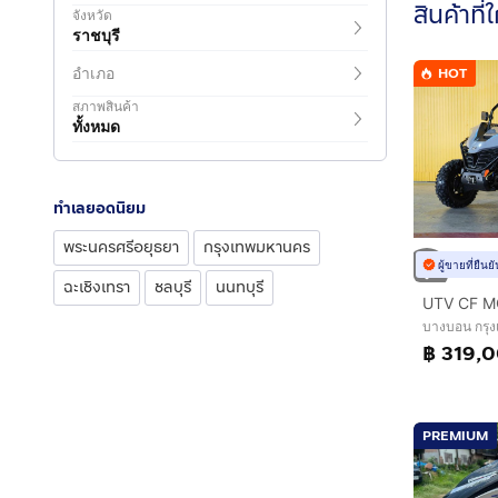
สินค้าที่
จังหวัด
ราชบุรี
อำเภอ
HOT
สภาพสินค้า
ทั้งหมด
ทำเลยอดนิยม
พระนครศรีอยุธยา
กรุงเทพมหานคร
ผู้ขายที่ยืน
ฉะเชิงเทรา
ชลบุรี
นนทบุรี
บางบอน กรุ
฿ 319,
PREMIUM