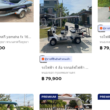
ผู้ขาย
ขาย เรือเจ็ทสกี yamaha fx 160 สเป็กอเมริกา
ุธยา พระนครศรีอยุธยา
หนองจอ
000
฿ 79
ผู้ขายที่ยืนยันตัวตนแล้ว
รถไฟฟ้า 4 ล้อ รถกอล์ฟไฟฟ้า 6 ที่นั่ง (ไซส์ใหญ่) รุ่น M-01B Big Plus ยี่ห้อ CLP CAR (รถไฟฟ้าพรีเมี่ยม)
หนองจอก กรุงเทพมหานคร
฿ 79,900
PREMIUM
PREM