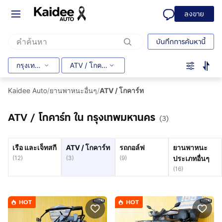
ลงขาย
บันทึกการค้นหานี้
กรุงเทพมหานคร
ATV / โกคาร์ท
Kaidee Auto
/
ยานพาหนะอื่นๆ
/
ATV / โกคาร์ท
ATV / โกคาร์ท ใน กรุงเทพมหานคร
(3)
เรือ และเจ็ทสกี
ATV / โกคาร์ท
รถกอล์ฟ
ยานพาหนะ
(
12
)
(
3
)
(
9
)
ประเภทอื่นๆ
(
16
)
HOT
HOT