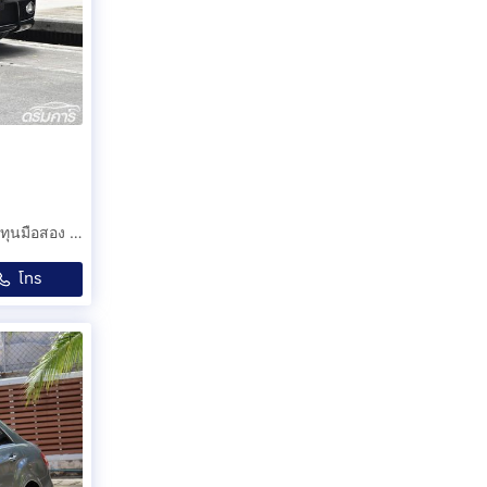
Benz SLK200 Kompressor R171 ปี 2010 รถสปอร์ตเปิดประทุนมือสอง ไมเนอร์เชนจ์ FACELIFT ชุดแต่ง AMG รอบคัน ไมล์ 90,000 กม. (รหัสสินค้า CGEI)
โทร