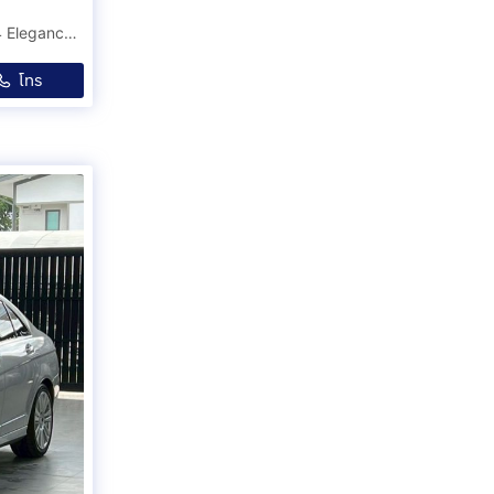
Mercedes - Benz CLK200 Kompressor 1.8 W209 ปี 2004 Elegance Coupe
โทร