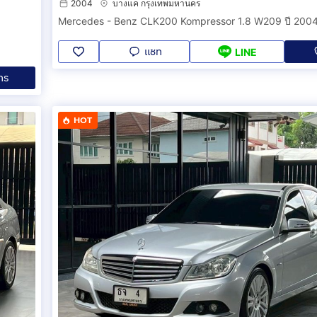
2004
บางแค กรุงเทพมหานคร
แชท
LINE
ทร
HOT