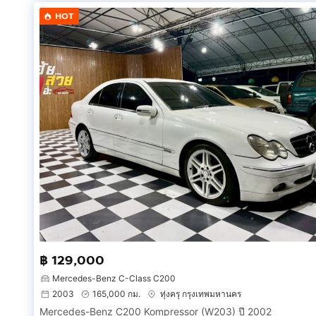
HOT....! "แคมเปญ"
HOT
#เริ่มดาวน์ 0%
#ผ่อนดาวน์ 0% นาน 1 ปี
#ฟรีประกัน
#ดอกเบี้ย 0% นาน 1 ปี
#ดอกเบี้ยเริ่มที่ 2.99%
#แถมน้ำมันเต็มถัง
#ฟรีน้ำมันเครื่อง
#ฟรีน้ำมันเกียร์
#รับประกันหลังการขาย 1 ปี
#ผ่อนสบายสูงสุด 84 เดือน
#เงื่อนใขเป็นไปตามบริษัทกำหนด
อยู่ต่างจังหวัด มีไฟแนนซ์ ดูแลให้ถึงที่ครับผม...
฿ 129,000
สนใจ สอบถาม ยินดีให้คำปรึกษาครับผม!!!
Mercedes-Benz C-Class C200
2003
165,000 กม.
ทุ่งครุ กรุงเทพมหานคร
เชิญเปิดลิ้งนี้ดูได้เลยครับ
Mercedes-Benz C200 Kompressor (W203) ปี 2002
https://www.facebook.com/yoratchada1/