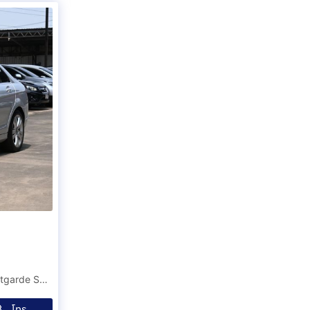
2009 Mercedes-Benz C200 Kompressor 1.8 W204 Avantgarde Sedan
โทร