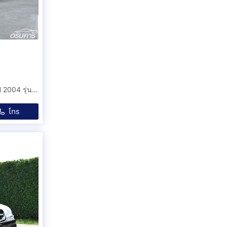
ขายรถมือสอง Mercedes-Benz C200 Kompressor W203 ปี 2004 รุ่นพิเศษ AMG Dynamic แท้จากศูนย์สภาพสะสม (ACC0)
โทร