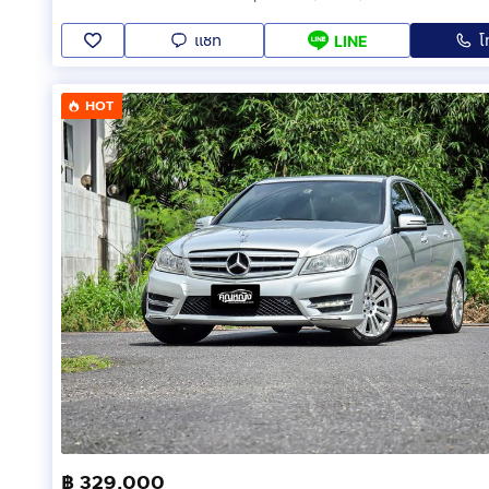
แชท
โ
LINE
http://youtu.be/vQ0B_dx8qF8
https://www.facebook.com/Yoratchada
กดเพื่อดูเบอ
HOT
https://www.facebook.com/Call
กดเพื่อดูเบอร์โทร x
http://www.unseencar.com/yo1/
#โยรัชดา
#รถมือสอง
#รถมือสองมีคุณภาพ
#รถมือสองเกรดA
#รถมือสองโปรโมชั่น
#รถมือสองสภาพดี
฿ 329,000