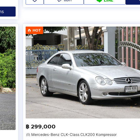
ทร
ร์โทร xxxxxx090
/
HOT
xxxxx090
/
฿ 299,000
Mercedes-Benz CLK-Class CLK200 Kompressor