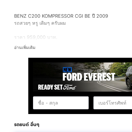
BENZ C200 KOMPRESSOR CGI BE ปี 2009
รถสวยๆ หรู เดิมๆ ครับผม
ราคา 959,000 บาท.
ไมล์ 70,000 km.
อ่านเพิ่มเติม
" ให้คำปรึกษา เรื่องไฟแนนซ์ ผู้ผลชัดเจน ภายใน 5 นาทีคร
(โทร) :
กดเพื่อดูเบอร์โทร xxxxxx090
(K.เก่งครับ)
(line) ID: keng_emperor
คลิกลิงค์เข้า (line) ข้างล่างนี้
กดเพื่อดู Line: xxxxx
#รับประกันซ่อมศูนย์ ฟรีค่าแรงนาน 1 ปี
#ขอขอบพระคุณ ลูกค้าทุกๆท่าน ที่ไว้วางใจ โยรัชดา ผมเก่ง 
รถยนต์ อื่นๆ