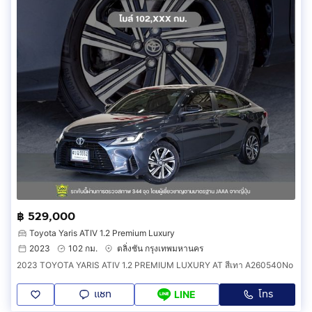
฿ 529,000
Toyota Yaris ATIV 1.2 Premium Luxury
2023
102 กม.
ตลิ่งชัน กรุงเทพมหานคร
2023 TOYOTA YARIS ATIV 1.2 PREMIUM LUXURY AT สีเทา A260540No
แชท
โทร
LINE