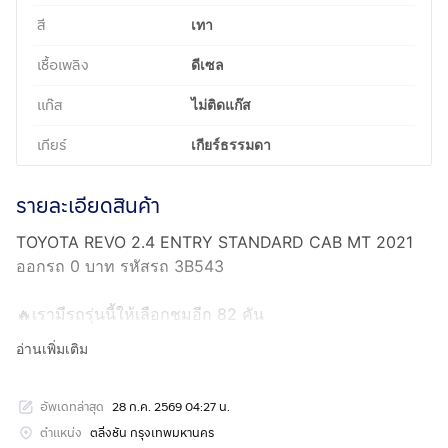
สี
เทา
เชื้อเพลิง
ดีเซล
แก๊ส
ไม่ติดแก๊ส
เกียร์
เกียร์ธรรมดา
รายละเอียดสินค้า
TOYOTA REVO 2.4 ENTRY STANDARD CAB MT 2021
ออกรถ 0 บาท รหัสรถ 3B543
🔥เรามีรถรุ่นนี้ให้เลือกชมอีก 82 คัน
🔥ไมล์แท้เช็กศูนย์ตลอด
อ่านเพิ่มเติม
🔥พิเศษดอกเบี้ยเริ่มต้น 2.59%
🔥จอง 199 บาท ส่งบัตรประชาชน รู้ผลพิจารณาภายใน 30
อัพเดทล่าสุด
28 ก.ค. 2569 04:27 น.
นาที ไม่ผ่านคืนเงินจองทุกกรณี
🔥รับประกันคุณภาพ ไม่พอใจยินดีคืนเงินภายใน 14 วัน ที่
ตำแหน่ง
ตลิ่งชัน กรุงเทพมหานคร