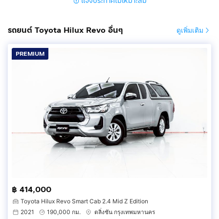
แจ้งประกาศไม่เหมาะสม
📍48 งวด = 2.89%
📍60 งวด = 3.29%
📍72 งวด = 4.49%
รถยนต์ Toyota Hilux Revo อื่นๆ
ดูเพิ่มเติม
🔥 เงื่อนไข โปรโมชั่น ดอกเบี้ยเริ่มต้น 2.59% ตลอดอายุ
PREMIUM
สัญญา
- ยอดจัดไฟแนนซ์ 300,000-600,0000 บาท
- ผ่อนสูงสุด 72 เดือน
- เป็นลูกค้าประวัติดี
- ค่าดำเนินการแคมเปญ 20,000 บาท (รวมในยอดจัดได้)
🎗Car Hightlight รถสวยๆ วันนี้ขอแนะนำ TOYOTA REVO
เครื่องยนต์ดีเซล 2.4 ลิตร เหมาะสำหรับการใช้งาน
อเนกประสงค์ทั้งบรรทุกและใช้งานส่วนตัว
🎗ภายใน. สำหรับ TOYOTA REVO คันนี้ Navigator กุญแจ
฿ 414,000
รีโมท-สัญญานกันขโมย จอ LCD เล่น DVD เซ็นทรัลล๊อก
Toyota Hilux Revo Smart Cab 2.4 Mid Z Edition
เบรค ABS เบาะหนัง แอร์ พวงมาลัยเพาเวอร์ Airbag กระจก
2021
190,000 กม.
ตลิ่งชัน กรุงเทพมหานคร