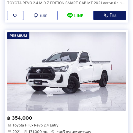
ไฟฟ้า วิทยุ - CD
TOYOTA REVO 2.4 MID Z EDITION SMART CAB MT 2021 ออกรถ 0 บาท รหัสรถ 3B648
แชท
โทร
LINE
🎗ภายนอก ไม่มีชนหนักหรือพลิกคว่ำค่ะ
ไฟซีนอน เซนเซอร์ถอยหลัง แม็กลายเนอร์ กระจกมองข้างพับ
ไฟฟ้า ให้ความโดดเด่นเป็นเอกลักษณ์ของ TOYOTA ทดลอง
PREMIUM
ขับแล้วช่วงล่างและเครื่องยนต์ยังแน่นค่ะ
🎗ความคุ้มค่า รถสภาพนี้หายากมากค่ะบอกเลย รถไมล์แท้
อีกด้วย คัดเลือกคันนี้มาแล้วค่ะสภาพดีมากๆ เทียบกับราคานี้
ถือว่าคุ้มค่ามากๆค่ะ
ฮอตไลน์สายด่วน 24 ชั่วโมง
โทร.
กดเพื่อดูเบอร์โทร xxxxxx211
คุณโจ๊ก
ID LINE : @bbcar03
ลิงก์ LINE :
กดเพื่อดู Line: xxxxx
#เจมส์มาก็ถูกใจใครมาก็เจอรถในฝัน
฿ 354,000
#เจมส์มาใครๆก็มาBBsmartcar
Toyota Hilux Revo 2.4 Entry
#ศูนย์รถยนต์มือสองอันดับ1
2021
171,000 กม.
ธนบุรี กรุงเทพมหานคร