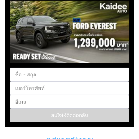
(ซื้อสด ราคานี้ยังไม่รวมค่าดำเนินการ 10,000 บ.)
🚩 Price 359,000 บาท
ยอดจัด : 369,000 บาท
เงินดาวน์ : ฟรีเงินดาวน์
ประกันภัย : ฟรีประกันภัย 1 ปี
ค่าดำเนินการ : 10,000 บาท
รวมออกรถ : 0 บาท
ผ่อน 36 งวด = 12,773 บาท
ผ่อน 48 งวด = 10,079 บาท
ผ่อน 60 งวด = 8,393 บาท
ผ่อน 72 งวด = 7,538 บาท
ผ่อน 84 งวด = 6,790 บาท
*เงื่อนไขเป็นไปตามที่ไฟแนนซ์กำหนด
สนใจให้ติดต่อกลับ
โปรโมชั่นพิเศษ สำหรับลูกค้าเครดิตดี
🚩เลือกรับเรทดอกเบี้ยพิเศษ
📍36 งวด = 2.59%