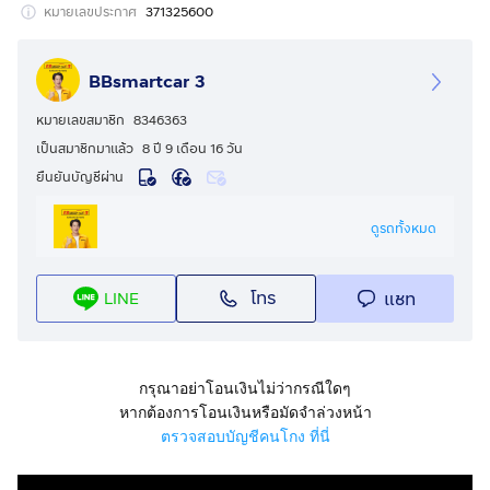
เดียวในประเทศ
หมายเลขประกาศ
371325600
🔥มีรถให้เลือกมากกว่า 1,800 คัน
BBsmartcar 3
🔥รถทุกคันผ่านตรวจสอบ Inspection เรียบแล้วค่ะ ผ่าน 5
ดาวทุกคันค่ะ
หมายเลขสมาชิก
8346363
🔥ซื้อรถกับ BB พร้อมให้คำปรึกษา แก้ทุกปัญหา ให้ทุกเรื่อง
เป็นสมาชิกมาแล้ว
8 ปี 9 เดือน 16 วัน
บริการ call center 24 ชม.
ยืนยันบัญชีผ่าน
🔥BB Care Plus รับประกันหลังการขาย สูงสุด 2 ปี หรือ
20,000 km.
ดูรถทั้งหมด
🔥ฟรี!! แพคเก็จ ขัดเคลือบแก้ว มูลค่า 15,000 บาท ทุกคัน
🔥มี 6 สาขา ในกรุงเทพและปริมณฑลใกล้บ้านท่าน
โทร
แชท
LINE
สาขา 3 ถนนกาญจนาภิเษก ใกล้กับโลตัสบางใหญ่
รหัสรถ 3B543 ราคา 359,000 บ. ผ่อนเพียง 6,790 บ.
Brand : TOYOTA Year : 2021
กรุณาอย่าโอนเงินไม่ว่ากรณีใดๆ
Model : REVO Grade : 2.4 ENTRY STANDARD CAB
หากต้องการโอนเงินหรือมัดจำล่วงหน้า
Engine : 2400 CC. Type : ดีเซล
ตรวจสอบบัญชีคนโกง ที่นี่
Gearbox : M/T Color : เทา
Mileage : 256,xxx km. (D)