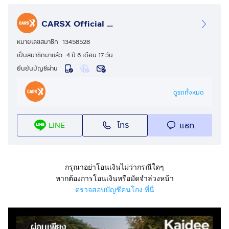
จอง-จัด-จบ ง่าย (จัดได้เต็ม)
มีเลขาฉุกเฉินดูแล 24 ชั่วโมง - มีรถให้ใช้ระหว่างซ่อม
CARSX Official - คาร์เอ็กซ์ ศูนย์รวมรถยนต์มือสอง
ส่งรถฟรีทั่วประเทศ
การันตียอดขายมากกว่า 15,000 คัน
หมายเลขสมาชิก
13458528
____________________________________________
เป็นสมาชิกมาแล้ว
4 ปี 6 เดือน 17 วัน
คุณสมบัติเด่น
ยืนยันบัญชีผ่าน
Car Type (ประเภทรถ) : CUV (รถ Cross Over )
Brand&Model (ยี่ห้อ - รุ่น ) : NISSAN KICKS 1.2 V
ดูรถทั้งหมด
Registration Year (ปีจด) 2023
Mileage * (เลขไมล์) : 95042
โทร
แชท
LINE
Gear (เกียร์) : AT
Gear System (ระบบเกียร์) : AT
Engine (เครื่องยนต์) : ไฮบริด
Engine Capacity (ความจุกระบอกสูบของเครื่องยนต์) :
กรุณาอย่าโอนเงินไม่ว่ากรณีใดๆ
1198
หากต้องการโอนเงินหรือมัดจำล่วงหน้า
Engine Detail (รายละเอียดเครื่องยนต์) : มอเตอร์ไฟฟ้า
ตรวจสอบบัญชีคนโกง ที่นี่
(สำหรับขับเคลื่อน) - แรงม้าสูงสุด, พีเอส (กิโลวัตต์)/รอบต่อ
นาที