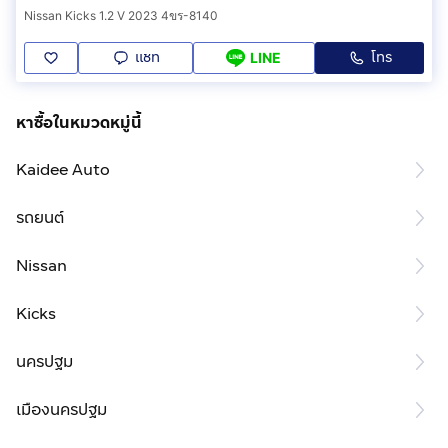
ดิสก์เบรก
Nissan Kicks 1.2 V 2023 4ขร-8140
Front Light (ไฟหน้า) : ไฟหน้าแบบ LED พร้อมไฟเลี้ยวแบบ
Signature Light
แชท
โทร
LINE
Daytime Running Light (ไฟ DRL) : ไฟส่องสว่างเวลากลาง
วัน (DRL) แบบ LED
หาซื้อในหมวดหมู่นี้
Tail Light (ไฟท้าย) : LED
Rear Spoiler (ประเภทของสปอยเลอร์หลัง) : -
Kaidee Auto
Car Antenna (รูปแบบของเสาอากาศ) : ฝังใน
Car Wheels (ล้อ-ขนาด) : ขนาดล้อ ล้ออัลลอย 17 x 6.5 J
รถยนต์
Interior Color (สีภายในห้องโดยสาร) : ดำ
Steering System (ระบบบังคับเลี้ยว) : แร็ค แอนด์ พิเนียน
Nissan
พร้อมระบบเพาเวอร์ควบคุมด้วยไฟฟ้า (EPS)
Seats Detail (ประเภทเบาะ) : หนัง
Kicks
Driver Seat (การปรับตำแหน่งที่นั่งคนขับ) : ปรับมือ
Passenger Seat (การปรับตำแหน่งที่นั่งผู้โดยสาร) : ปรับมือ
นครปฐม
Connectivity Ports (พอร์ตการเชื่อมต่อภายในรถ): ระบบ
ข้อมูลและความบันเทิง NissanConnect พร้อมช่องเชื่อมต่อ
เมืองนครปฐม
Bluetooth®, USB และ AUX IN สำหรับอุปกรณ์ต่อพ่วง
Charging Equipment (อุปกรณ์ชาร์จภายในรถ) : ช่องจ่าย