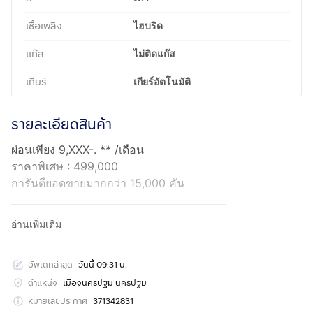
เชื้อเพลิง
ไฮบริด
แก๊ส
ไม่ติดแก๊ส
เกียร์
เกียร์อัตโนมัติ
รายละเอียดสินค้า
ผ่อนเพียง 9,XXX-. ** /เดือน
ราคาพิเศษ : 499,000
การันตียอดขายมากกว่า 15,000 คัน
____________________________________________
NISSAN KICKS 1.2 V
อ่านเพิ่มเติม
เทาดำ เกียร์ AT ปี 2023
เลขไมล์ - 95,042 Km.
อัพเดทล่าสุด
วันนี้ 09:31 น.
____________________________________________
รับประกัน 5 ปี 50,000 กม.
ตำแหน่ง
เมืองนครปฐม นครปฐม
ดอกเบี้ยพิเศษเริ่ม 2.39% มีมากกว่า 20 สถาบันการเงิน
หมายเลขประกาศ
371342831