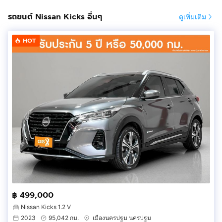
รถยนต์ Nissan Kicks อื่นๆ
ดูเพิ่มเติม
หัวฉีดอิเล็กทรอนิกส์มัลติพอยท์ (ECCS) 32 bit
จำนวนกระบอกสูบ
HOT
3
เครื่องยนต์ (สำหรับการสร้างกระแสไฟฟ้า) - ความกว้าง
กระบอกสูบ x ระยะชัก, มม.
78.0 X 83.6
Fuel Type (ประเภทเชื้อเพลิง) : ไฮบริด
Fuel System (ระบบเชื้อเพลิง) : ไฮบริด
Type Seats (จำนวนที่นั่ง) : 5 ที่นั่ง
Color (สี) : เทาดำ
Brake System (ระบบเบรก) : หน้า
ดิสก์เบรกแบบมีช่องระบายความร้อน
฿ 499,000
หลัง
Nissan Kicks 1.2 V
2023
95,042 กม.
เมืองนครปฐม นครปฐม