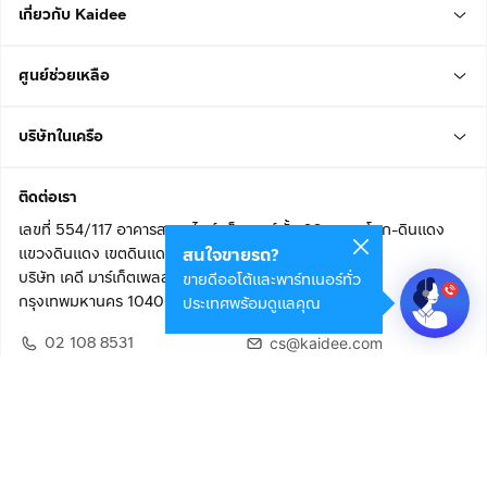
เกี่ยวกับ Kaidee
โทร:
กดเพื่อดูเบอร์โทร xxxxxx776
LINE ID: @carsxusedcar (มี@ข้างหน้า)
ศูนย์ช่วยเหลือ
____________________________________________
*เงื่อนไขเป็นไปตามที่บริษัทและสถาบันการเงินกำหนด*
*ราคาดังกล่าวยังไม่รวมค่า vat 7%
บริษัทในเครือ
____________________________________________
#CARSX #CARSXนครปฐม#คาร์สเอ็กซ์ #ออกรถ55บาท
ติดต่อเรา
#ฟรีดาวน์ #รถ #รถยนต์ #รถยนต์มือสอง #รถสวยราคาไม่
เลขที่ 554/117 อาคารสกายไนน์ เซ็นเตอร์ ชั้น 22 ถนนอโศก-ดินแดง
แพง #รถสวย #ส่งทั่วไทย#NISSAN#KICKS#1T0077
แขวงดินแดง เขตดินแดง
สนใจขายรถ?
บริษัท เคดี มาร์เก็ตเพลส จำกัด (สำนักงานใหญ่)
ขายดีออโต้และพาร์ทเนอร์ทั่ว
กรุงเทพมหานคร 10400
ประเทศพร้อมดูแลคุณ
02 108 8531
cs@kaidee.com
ติดตามเรา