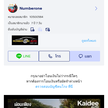
-พวงมาลัย Multifunction + Paddle Shift
Numberone
-ชุดมัลติมีเดีย Audio 30 ขนาด 7“แยก หน้า-หลัง
-ระบบนำทาง (Navigation System)
หมายเลขสมาชิก
10500564
-ระบบปรับอากาศอัตโนมัติ THERMOTRONIC
เป็นสมาชิกมาแล้ว
7 ปี 7 วัน
-ไฟส่องสว่างสำหรับอ่านหนังสือ
ยืนยันบัญชีผ่าน
-กล้องมองหลังขณะถอยจอย
-รถมือเดียวออกห้าง
ดูรถทั้งหมด
-แต่ง VIP เกือบ 3 แสน
ราคาปกติ 1,750,000- พิเศษเหลือ 1,690,000.-
โทร
แชท
LINE
✅รถทุกคันผ่านการรับรอง การตรวจสภาพ 2 สถาบัน
☎️
กดเพื่อดูเบอร์โทร xxxxxx565
คุณ หมู
🆔 Line : MOO-NUMBERONE Add Line:
https://page.line.me/numberone.auto
กรุณาอย่าโอนเงินไม่ว่ากรณีใดๆ
💻 Facebook Fanpage :NUMBER ONE AUTO
หากต้องการโอนเงินหรือมัดจำล่วงหน้า
ตรวจสอบบัญชีคนโกง ที่นี่
📍 ดอกเบี้ยเริ่มต้น 2.59%