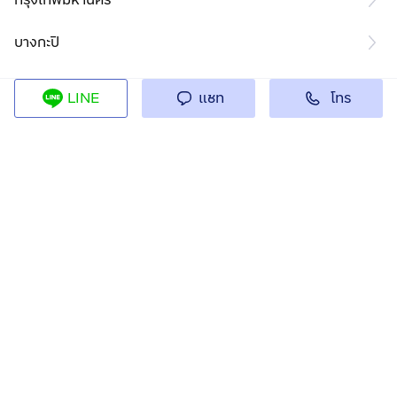
บางกะปิ
โทร
LINE
แชท