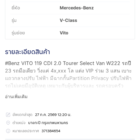
ยี่ห้อ
Mercedes-Benz
รุ่น
V-Class
รุ่นย่อย
Vito
รายละเอียดสินค้า
#Benz VITO 119 CDI 2.0 Tourer Select Van W222 รถปี
23 รถมือเดียว วิ่งแค่ 4x,xxx โล แต่ง VIP ร่วม 3 แสน เบาะ
แถวกลางปรับ ไฟฟ้า มีฉากกั้นPartition Privacy ปรับไฟฟ้า
รถไม่เคยมีอุบัติเหตุ เหมาะกับผู้บริหารและ รถครอบครัว
*️⃣เครื่องยนต์ดีเซล 1.950 CC 190 แรงม้า
อ่านเพิ่มเติม
*️⃣เกียร์อัตโนมัติ 9 G
-ไฟหน้า LED Intelligent Light
อัพเดทล่าสุด
27 ก.ค. 2569 12:20 น.
-ระบบควบคุมการทรงตัวอัตโนมัติ ADAPTIVE ESP
-ประสไลด์ไฟฟ้า 2 ข้าง
ตำแหน่ง
บางกะปิ กรุงเทพมหานคร
-ระบบป้องกันล้อหมุนฟรี ASR
หมายเลขประกาศ
371384654
-เบาะหนัง แท้ แถวกลางแบบVIP ปรับไฟฟ้า