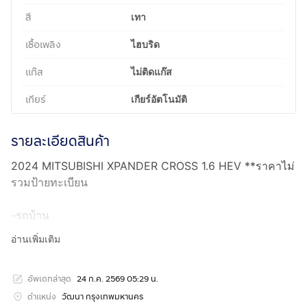
สี
เทา
เชื้อเพลิง
ไฮบริด
แก๊ส
ไม่ติดแก๊ส
เกียร์
เกียร์อัตโนมัติ
รายละเอียดสินค้า
2024 MITSUBISHI XPANDER CROSS 1.6 HEV **ราคาไม่
รวมป้ายทะเบียน
-รถบ้าน
-มือเดียว
อ่านเพิ่มเติม
-วารันตีศูนย์ถึง03/2029
-HYBRID
อัพเดทล่าสุด
24 ก.ค. 2569 05:29 น.
-รุ่นTOP
-7ที่นั่ง
ตำแหน่ง
วัฒนา กรุงเทพมหานคร