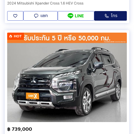
2024 Mitsubishi Xpander Cross 1.6 HEV Cross
แชท
โทร
LINE
HOT
฿ 739,000