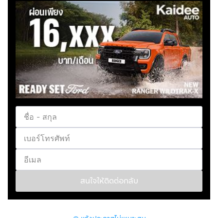
*เงื่อนไขเป็นไปตามที่บริษัทและสถาบันการเงินกำหนด
สอบถามเพิ่มเติม ☎
Tel :
กดเพื่อดูเบอร์โทร xxxxxx187
Line OA : @722xrwfz
คลิก :
กดเพื่อดู Line: xxxxx
สนใจให้ติดต่อกลับ