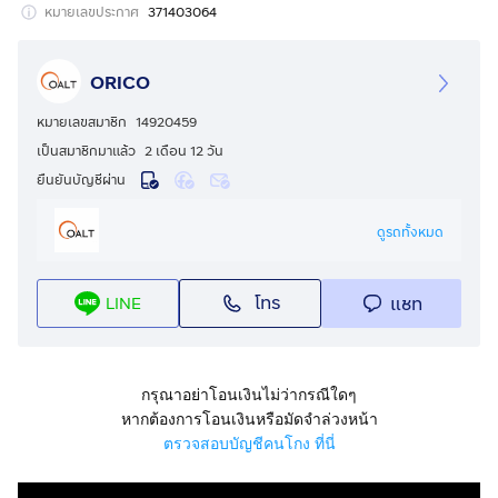
-แอร์หลังคา
หมายเลขประกาศ
371403064
-เบรกมือไฟฟ้า
-กล้องถอยหลัง
ORICO
-เบาะหนังแท้สีทูโทน
-พวงมาลัยMultifunction
หมายเลขสมาชิก
14920459
-Cruise Comtrol
เป็นสมาชิกมาแล้ว
2 เดือน 12 วัน
-Apple CarPlay
ยืนยันบัญชีผ่าน
-ระบบKEYLESS
-ปุ่มสตาร์ท
ดูรถทั้งหมด
-พรมรอบคัน
-สภาพดีมาก
โทร
แชท
LINE
-ไม่เคยชน100%
-เข้าศูนย์ตลอด
-ไมล์61,000กิโลแท้
-คู่มือBookserviceครบ
กรุณาอย่าโอนเงินไม่ว่ากรณีใดๆ
✅หาอยู่ไม่ผิดหวังแน่นอน✅
หากต้องการโอนเงินหรือมัดจำล่วงหน้า
✅ฟรีบริการช่วยเหลือฉุกเฉิน24ชั่วโมง1ปี✅
ตรวจสอบบัญชีคนโกง ที่นี่
"ดอกเบี้ยเริ่มต้น 2.79%4ปี 2.99%5ปี 3.99%6ปี"