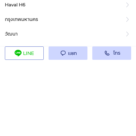
Haval H6
กรุงเทพมหานคร
วัฒนา
โทร
LINE
แชท