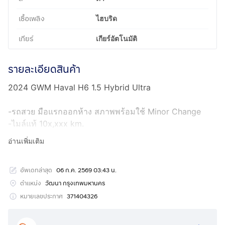
เชื้อเพลิง
ไฮบริด
เกียร์
เกียร์อัตโนมัติ
รายละเอียดสินค้า
2024 GWM Haval H6 1.5 Hybrid Ultra
-รถสวย มือแรกออกห้าง สภาพพร้อมใช้ Minor Change
-ไมล์แท้ 10x,xxx km.
-รุ่น TOP หลังคา Sunroof
อ่านเพิ่มเติม
-หน้าจอยาว Navigator กล้องรอบคัน
-เบาะหนังปรับไฟฟ้า
อัพเดทล่าสุด
06 ก.ค. 2569 03:43 น.
-Multifunction
-ฝาท้าย ไฟฟ้า
ตำแหน่ง
วัฒนา กรุงเทพมหานคร
-รับประกันตัวถังสวย 100%
หมายเลขประกาศ
371404326
ราคา 598,000