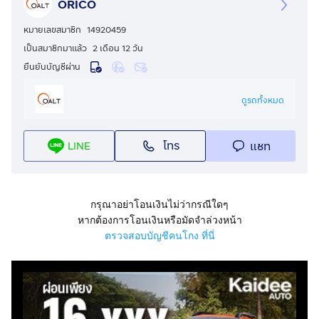
ORICO
*เงื่อนไขเป็นไปตามที่บริษัทและสถาบันการเงินกำหนด
หมายเลขสมาชิก
14920459
สอบถามเพิ่มเติม ☎
เป็นสมาชิกมาแล้ว
2 เดือน 12 วัน
Tel :
กดเพื่อดูเบอร์โทร xxxxxx187
ยืนยันบัญชีผ่าน
Line OA : @722xrwfz
คลิก :
กดเพื่อดู Line: xxxxx
ดูรถทั้งหมด
โทร
แชท
LINE
กรุณาอย่าโอนเงินไม่ว่ากรณีใดๆ
หากต้องการโอนเงินหรือมัดจำล่วงหน้า
ตรวจสอบบัญชีคนโกง ที่นี่