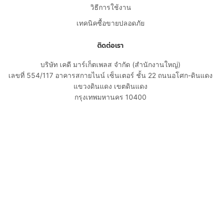
วิธีการใช้งาน
เทคนิคซื้อขายปลอดภัย
ติดต่อเรา
บริษัท เคดี มาร์เก็ตเพลส จำกัด (สำนักงานใหญ่)
เลขที่ 554/117 อาคารสกายไนน์ เซ็นเตอร์ ชั้น 22 ถนนอโศก-ดินแดง
แขวงดินแดง เขตดินแดง
กรุงเทพมหานคร 10400
02-108-8531
cs@kaidee.com
บริษัทในเครือ
Carro Thailand
Innorithm
Motto Auction