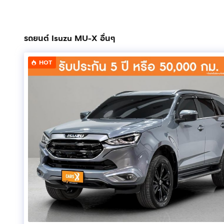
____________________________________________
#CARSX #CARSXอ่อนนุช#คาร์สเอ็กซ์ #ออกรถ55บาท
#ฟรีดาวน์ #รถ #รถยนต์ #รถยนต์มือสอง #รถสวยราคาไม
รถยนต์ Isuzu MU-X อื่นๆ
#รถสวย #ส่งทั่วไทย#ISUZU#MU-X#1P2742
HOT