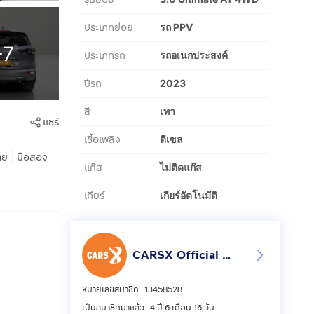
ประเภทย่อย
รถ PPV
+7
ประเภทรถ
รถอเนกประสงค์
ปีรถ
2023
สี
เทา
แชร์
เชื้อเพลิง
ดีเซล
|
าย
มือสอง
แก๊ส
ไม่ติดแก๊ส
เกียร์
เกียร์อัตโนมัติ
CARSX Official - คาร์เอ็กซ์ ศูนย์รวมรถยนต์มือสอง
หมายเลขสมาชิก
13458528
เป็นสมาชิกมาแล้ว
4 ปี 6 เดือน 16 วัน