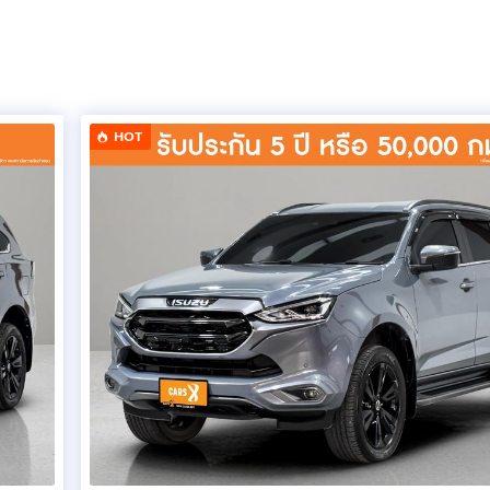
่แพง
HOT