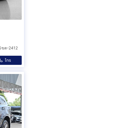
 5ขต-2412
โทร