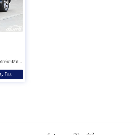
Isuzu MU-X 3.0 Ultimate 4WD ปี 2023 รถครอบครัวมือสองตัวท็อปสีพิเศษไมล์น้อยสภาพป้ายแดงประหยัดหลายแสน (รหัสสินค้า CEDD)
โทร