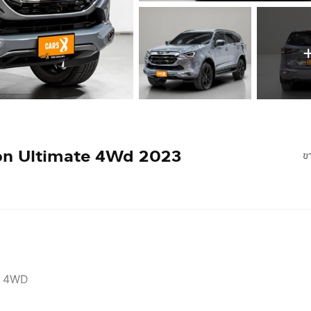
ion Ultimate 4Wd 2023
ข
E 4WD