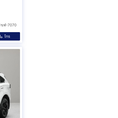
 1ขฬ-7070
โทร