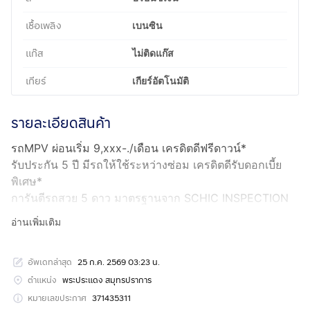
เชื้อเพลิง
เบนซิน
แก๊ส
ไม่ติดแก๊ส
เกียร์
เกียร์อัตโนมัติ
รายละเอียดสินค้า
รถMPV ผ่อนเริ่ม 9,xxx-./เดือน เครดิตดีฟรีดาวน์*
รับประกัน 5 ปี มีรถให้ใช้ระหว่างซ่อม เครดิตดีรับดอกเบี้ย
พิเศษ*
การันตีรถสวย 5 ดาว มาตรฐานจาก SCHIC INSPECTION
(ตรวจสอบได้)
อ่านเพิ่มเติม
❗️รีบเลย ล็อตสุดท้ายก่อนปรับราคา
📞 สนใจโทร :
กดเพื่อดูเบอร์โทร xxxxxx721
คุณหนิง
อัพเดทล่าสุด
25 ก.ค. 2569 03:23 น.
🆔 ไลน์: @carsxusedcar (มี@ข้างหน้า)
____________________________________________
ตำแหน่ง
พระประแดง สมุทรปราการ
ออกรถที่ CARSX
หมายเลขประกาศ
371435311