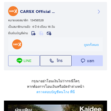
- รับประกัน 5 ปี 50,000 กม.
- CARS X มีมากกว่า 8 สาขาทั่วประเทศ
CARSX Official - คาร์เอ็กซ์ ศูนย์รวมรถยนต์มือสอง
- มีรถมากกว่า 500 คัน
- ดอกเบี้ยพิเศษเริ่ม 2.39% มีมากกว่า 20 สถาบันการเงิน
หมายเลขสมาชิก
13458528
- จอง-จัด-จบ ง่าย (จัดได้เต็ม)
เป็นสมาชิกมาแล้ว
4 ปี 6 เดือน 16 วัน
- รถสวย ไม่มีชนหนัก พลิกคว่ำหรือจมน้ำ
ยืนยันบัญชีผ่าน
- มีเลขาฉุกเฉินดูแล 24 ชั่วโมง - มีรถให้ใช้ระหว่างซ่อม
- ส่งรถฟรีทั่วประเทศ
ดูรถทั้งหมด
- การันตียอดขายมากกว่า 15,000 คัน
- ฟรี ! สปารถก่อนส่งมอบ
โทร
แชท
LINE
- ฟรี ! ตรวจเช็กของเหลว / ยาง / แบตเตอร์รี่
*ราคาดังกล่าวยังไม่รวมค่า vat 7%
*เงื่อนไขเป็นไปตามที่บริษัทและสถาบันการเงินกำหนด*
____________________________________________
กรุณาอย่าโอนเงินไม่ว่ากรณีใดๆ
#CARSX #CARSXพระประแดง#คาร์สเอ็กซ์ #ออกรถ55บาท
หากต้องการโอนเงินหรือมัดจำล่วงหน้า
#ฟรีดาวน์ #รถ #รถยนต์ #รถยนต์มือสอง #รถสวยราคาไม่
ตรวจสอบบัญชีคนโกง ที่นี่
แพง #รถสวย #ส่งทั่วไทย#TOYOTA#VELOZ#1S1294