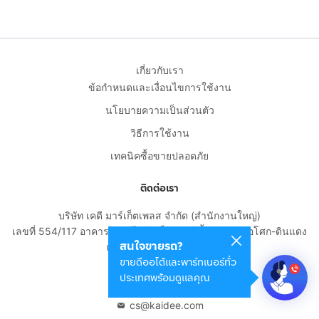
เกี่ยวกับเรา
ข้อกำหนดและเงื่อนไขการใช้งาน
นโยบายความเป็นส่วนตัว
วิธีการใช้งาน
เทคนิคซื้อขายปลอดภัย
ติดต่อเรา
บริษัท เคดี มาร์เก็ตเพลส จำกัด (สำนักงานใหญ่)
เลขที่ 554/117 อาคารสกายไนน์ เซ็นเตอร์ ชั้น 22 ถนนอโศก-ดินแดง
สนใจขายรถ?
แขวงดินแดง เขตดินแดง
ขายดีออโต้และพาร์ทเนอร์ทั่ว
กรุงเทพมหานคร 10400
ประเทศพร้อมดูแลคุณ
02-108-8531
cs@kaidee.com