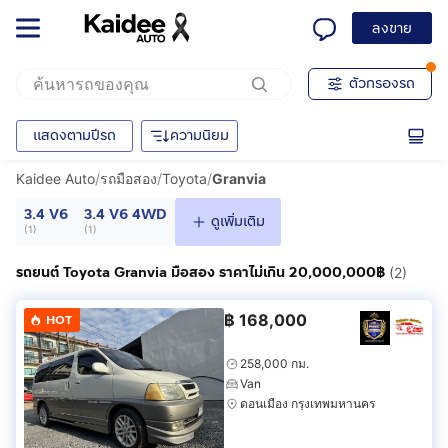
ลงขาย
ตัวกรองรถ
แสดงตามปีรถ
ความนิยม
Kaidee Auto
/
รถมือสอง
/
Toyota
/
Granvia
3.4 V6
3.4 V6 4WD
ดูเพิ่มเติม
(
1
)
(
1
)
รถยนต์ Toyota Granvia มือสอง ราคาไม่เกิน 20,000,000฿
(2)
฿
168,000
HOT
258,000 กม.
Van
ดอนเมือง กรุงเทพมหานคร