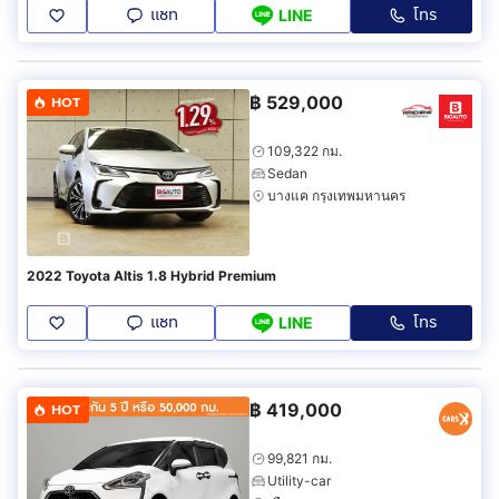
แชท
โทร
LINE
฿
529,000
HOT
109,322 กม.
Sedan
บางแค กรุงเทพมหานคร
2022 Toyota Altis 1.8 Hybrid Premium
แชท
โทร
LINE
฿
419,000
HOT
99,821 กม.
Utility-car