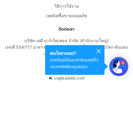
วิธีการใช้งาน
เทคนิคซื้อขายปลอดภัย
ติดต่อเรา
บริษัท เคดี มาร์เก็ตเพลส จำกัด (สำนักงานใหญ่)
เลขที่ 554/117 อาคารสกายไนน์ เซ็นเตอร์ ชั้น 22 ถนนอโศก-ดินแดง
สนใจขายรถ?
แขวงดินแดง เขตดินแดง
ขายดีออโต้และพาร์ทเนอร์ทั่ว
กรุงเทพมหานคร 10400
ประเทศพร้อมดูแลคุณ
02-108-8531
cs@kaidee.com
บริษัทในเครือ
Carro Thailand
Innorithm