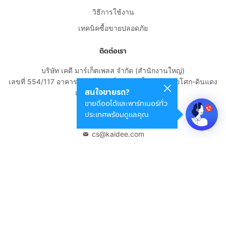
วิธีการใช้งาน
เทคนิคซื้อขายปลอดภัย
ติดต่อเรา
บริษัท เคดี มาร์เก็ตเพลส จำกัด (สำนักงานใหญ่)
เลขที่ 554/117 อาคารสกายไนน์ เซ็นเตอร์ ชั้น 22 ถนนอโศก-ดินแดง
สนใจขายรถ?
แขวงดินแดง เขตดินแดง
ขายดีออโต้และพาร์ทเนอร์ทั่ว
กรุงเทพมหานคร 10400
ประเทศพร้อมดูแลคุณ
02-108-8531
cs@kaidee.com
บริษัทในเครือ
Carro Thailand
Innorithm