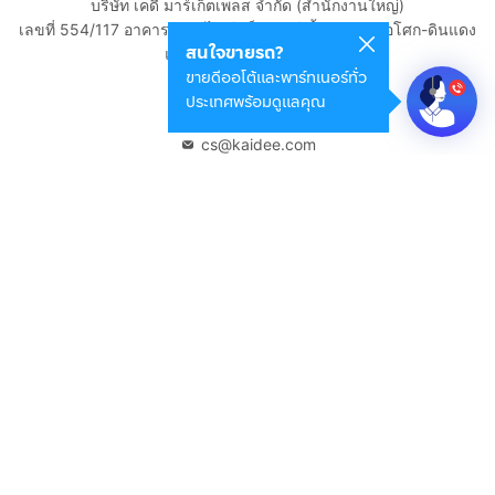
บริษัท เคดี มาร์เก็ตเพลส จำกัด (สำนักงานใหญ่)
เลขที่ 554/117 อาคารสกายไนน์ เซ็นเตอร์ ชั้น 22 ถนนอโศก-ดินแดง
สนใจขายรถ?
แขวงดินแดง เขตดินแดง
ขายดีออโต้และพาร์ทเนอร์ทั่ว
กรุงเทพมหานคร 10400
ประเทศพร้อมดูแลคุณ
02-108-8531
cs@kaidee.com
บริษัทในเครือ
Carro Thailand
Innorithm
Motto Auction
Genie Fintech
เพื่อประสบการณ์ใช้งานที่ดีขึ้น