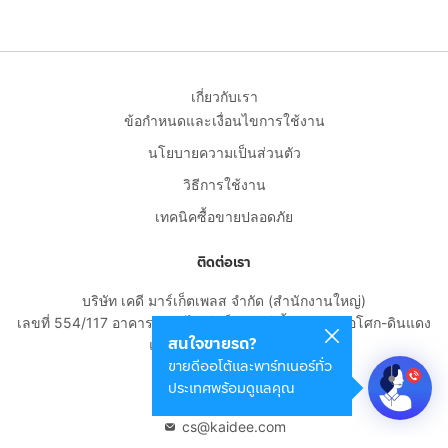
เกี่ยวกับเรา
ข้อกำหนดและเงื่อนไขการใช้งาน
นโยบายความเป็นส่วนตัว
วิธีการใช้งาน
เทคนิคซื้อขายปลอดภัย
ติดต่อเรา
บริษัท เคดี มาร์เก็ตเพลส จำกัด (สำนักงานใหญ่)
เลขที่ 554/117 อาคารสกายไนน์ เซ็นเตอร์ ชั้น 22 ถนนอโศก-ดินแดง
สนใจขายรถ?
แขวงดินแดง เขตดินแดง
ขายดีออโต้และพาร์ทเนอร์ทั่ว
กรุงเทพมหานคร 10400
ประเทศพร้อมดูแลคุณ
02-108-8531
cs@kaidee.com