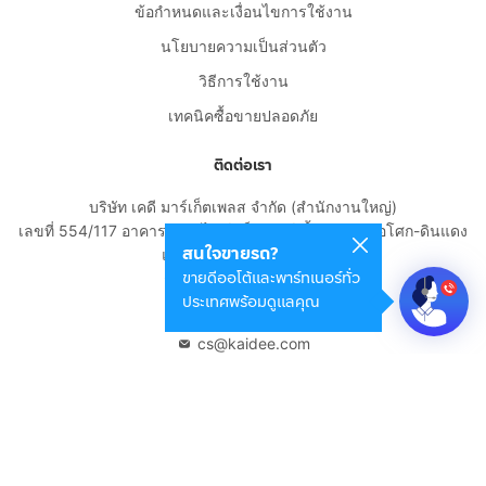
ข้อกำหนดและเงื่อนไขการใช้งาน
นโยบายความเป็นส่วนตัว
วิธีการใช้งาน
เทคนิคซื้อขายปลอดภัย
ติดต่อเรา
บริษัท เคดี มาร์เก็ตเพลส จำกัด (สำนักงานใหญ่)
เลขที่ 554/117 อาคารสกายไนน์ เซ็นเตอร์ ชั้น 22 ถนนอโศก-ดินแดง
สนใจขายรถ?
แขวงดินแดง เขตดินแดง
ขายดีออโต้และพาร์ทเนอร์ทั่ว
กรุงเทพมหานคร 10400
ประเทศพร้อมดูแลคุณ
02-108-8531
cs@kaidee.com
บริษัทในเครือ