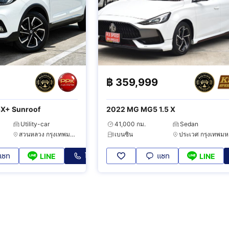
฿
359,999
5X+ Sunroof
2022 MG MG5 1.5 X
Utility-car
41,000 กม.
Sedan
สวนหลวง กรุงเทพมหานคร
เบนซิน
ป
แชท
โทร
แชท
LINE
LINE