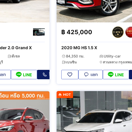
฿
425,000
der 2.0 Grand X
2020 MG HS 1.5 X
ดีเซล
84,350 กม.
Utility-car
รี
เบนซิน
แชท
โทร
แชท
LINE
LINE
HOT