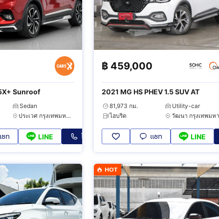
฿
459,000
5X+ Sunroof
2021 MG HS PHEV 1.5 SUV AT
Sedan
81,973 กม.
Utility-car
ประเวศ กรุงเทพมหานคร
ไฮบริด
แชท
โทร
แชท
LINE
LINE
HOT