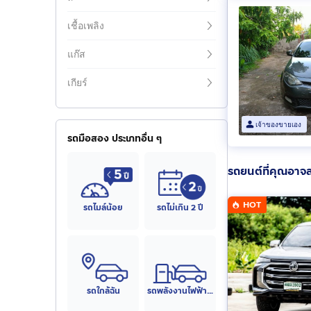
เชื้อเพลิง
แก๊ส
เกียร์
เจ้าของขายเอง
รถมือสอง ประเภทอื่น ๆ
รถยนต์ที่คุณอาจ
HOT
รถไมล์น้อย
รถไม่เกิน 2 ปี
รถใกล้ฉัน
รถพลังงานไฟฟ้า (EV)