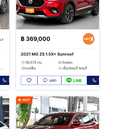
฿
369,000
2021 MG ZS 1.5X+ Sunroof
99,576 กม.
Sedan
วัฒนา กรุงเทพมหานคร
เบนซิน
เมืองชลบุรี ชลบุรี
โทร
แชท
โทร
LINE
HOT