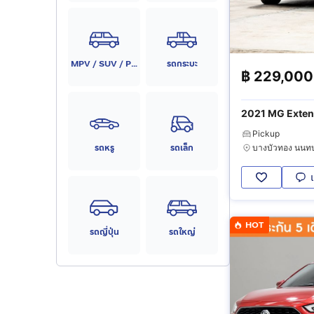
MPV / SUV / PPV
รถกระบะ
฿
229,000
2021 MG Exten
Pickup
รถหรู
รถเล็ก
บางบัวทอง นนทบุ
HOT
รถญี่ปุ่น
รถใหญ่