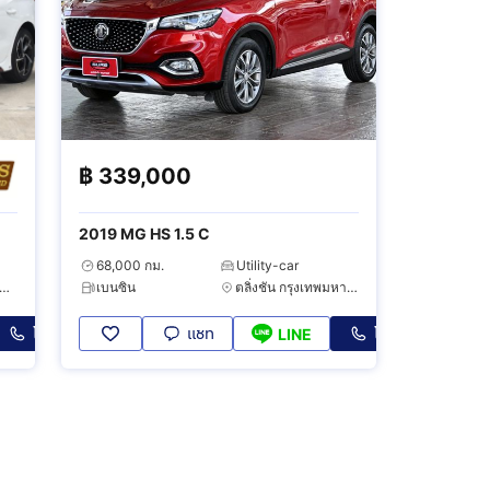
฿
339,000
2019 MG HS 1.5 C
68,000 กม.
Utility-car
ระเวศ กรุงเทพมหานคร
เบนซิน
ตลิ่งชัน กรุงเทพมหานคร
โทร
แชท
โทร
LINE