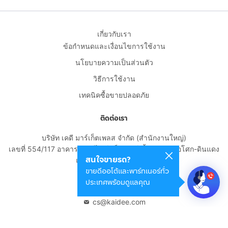
เกี่ยวกับเรา
ข้อกำหนดและเงื่อนไขการใช้งาน
นโยบายความเป็นส่วนตัว
วิธีการใช้งาน
เทคนิคซื้อขายปลอดภัย
ติดต่อเรา
บริษัท เคดี มาร์เก็ตเพลส จำกัด (สำนักงานใหญ่)
เลขที่ 554/117 อาคารสกายไนน์ เซ็นเตอร์ ชั้น 22 ถนนอโศก-ดินแดง
สนใจขายรถ?
แขวงดินแดง เขตดินแดง
ขายดีออโต้และพาร์ทเนอร์ทั่ว
กรุงเทพมหานคร 10400
ประเทศพร้อมดูแลคุณ
02-108-8531
cs@kaidee.com