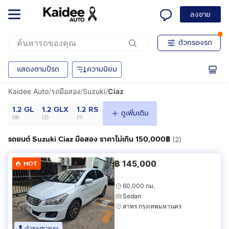
ลงขาย
ตัวกรองรถ
แสดงตามปีรถ
ความนิยม
Kaidee Auto
/
รถมือสอง
/
Suzuki
/
Ciaz
1.2 GL
1.2 GLX
1.2 RS
ดูเพิ่มเติม
(
9
)
(
2
)
(
1
)
รถยนต์ Suzuki Ciaz มือสอง ราคาไม่เกิน 150,000฿
(2)
฿
145,000
HOT
60,000 กม.
Sedan
สาทร กรุงเทพมหานคร
เจ้าของขายเอง