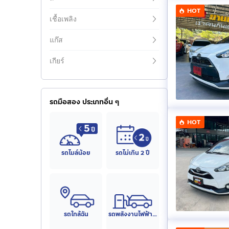
HOT
เชื้อเพลิง
แก๊ส
เกียร์
รถมือสอง ประเภทอื่น ๆ
HOT
รถไมล์น้อย
รถไม่เกิน 2 ปี
รถใกล้ฉัน
รถพลังงานไฟฟ้า (EV)